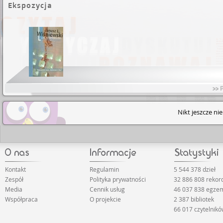
Ekspozycja
Brak pozycji
>> 
Nikt jeszcze ni
Kontakt
Regulamin
5 544 378 dzieł
Zespół
Polityka prywatności
32 886 808 reko
Media
Cennik usług
46 037 838 egze
Współpraca
O projekcie
2 387 bibliotek
66 017 czytelnik