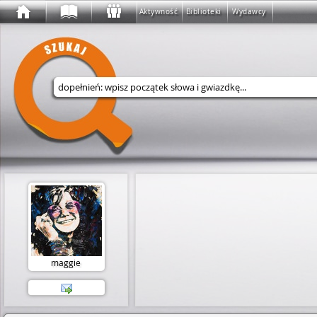
Aktywność
Biblioteki
Wydawcy
Wyszukaj w serwisie
maggie