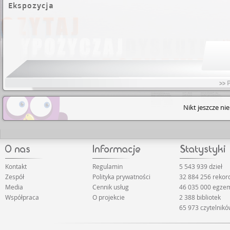
Ekspozycja
>> 
Nikt jeszcze ni
Kontakt
Regulamin
5 543 939 dzieł
Zespół
Polityka prywatności
32 884 256 reko
Media
Cennik usług
46 035 000 egze
Współpraca
O projekcie
2 388 bibliotek
65 973 czytelnik