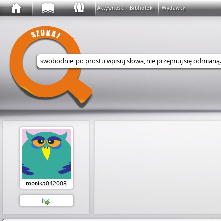
Aktywność
Biblioteki
Wydawcy
Wyszukaj w serwisie
monika042003