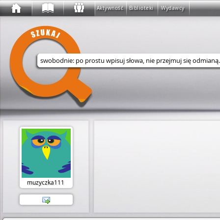
Aktywność
Biblioteki
Wydawcy
Wyszukaj w serwisie
muzyczka111