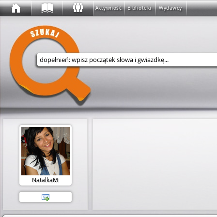
Aktywność
Biblioteki
Wydawcy
Wyszukaj w serwisie
NatalkaM