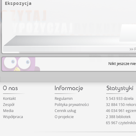
Ekspozycja
>> 
Nikt jeszcze ni
Kontakt
Regulamin
5 543 933 dzieła
Zespół
Polityka prywatności
32 884 150 reko
Media
Cennik usług
46 034 961 egze
Współpraca
O projekcie
2 388 bibliotek
65 967 czytelnik