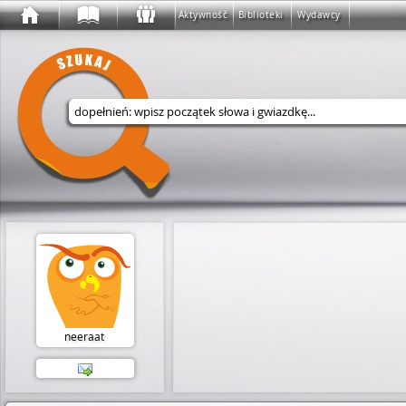
Aktywność
Biblioteki
Wydawcy
Wyszukaj w serwisie
neeraat