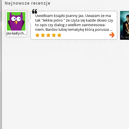
Najnowsze recenzje
Uwielbiam książki Joanny Jax. Uważam że ma
tak "lekkie pióro " że czyta się każde słowo czy
to opis czy dialog z wielkim zain­tere­sowa­
niem­. Bardzo lubię tematykę którą porusza w
pss-kadry-chrzanow
swoich książkach. Jest naprawdę "mistrzynią
słowa pisanego".