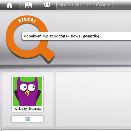
Aktywność
Biblioteki
Wydawcy
Wyszukaj w serwisie
pss-kadry-chrzanow