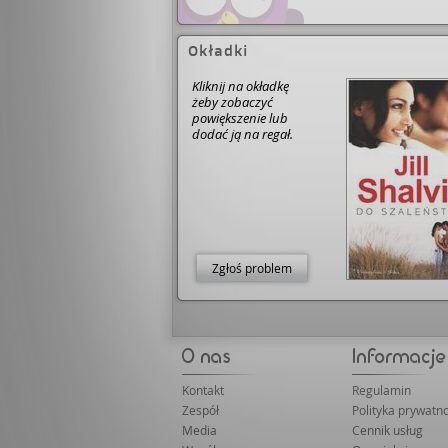
Okładki
Kliknij na okładkę
żeby zobaczyć
powiększenie lub
dodać ją na regał.
Zgłoś problem
Kontakt
Regulamin
Zespół
Polityka prywatno
Media
Cennik usług