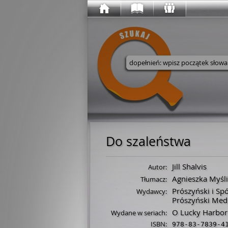
Wyszukaj w serwisie
Do szaleństwa
Jill Shalvis
Autor:
Agnieszka Myśl
Tłumacz:
Prószyński i Sp
Wydawcy:
Prószyński Med
O Lucky Harbor
Wydane w seriach:
ISBN:
978-83-7839-4