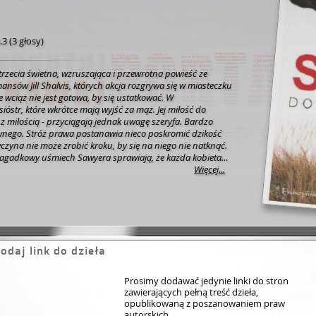
.3
(
3 głosy
)
trzecia świetna, wzruszająca i przewrotna powieść ze
mansów Jill Shalvis, których akcja rozgrywa się w miasteczku
 wciąż nie jest gotowa, by się ustatkować. W
sióstr, które wkrótce mają wyjść za mąż. Jej miłość do
y z miłością - przyciągają jednak uwagę szeryfa. Bardzo
ownego. Stróż prawa postanawia nieco poskromić dzikość
wczyna nie może zrobić kroku, by się na niego nie natknąć.
zagadkowy uśmiech Sawyera sprawiają, że każda kobieta
w kajdanki. Po raz pierwszy w życiu zamiast omijać prawo
Więcej...
ię podporządkować. Czy buntowniczka zdoła żyć w
zym szeryfem? Czy mimo barwnej przeszłości znajdzie w
rbor trwałe uczucie i spokojną przystań, o której zawsze
ha się do szaleństwa?
odaj link do dzieła
Zaloguj się by ocenić
Zgłoś problem
Prosimy dodawać jedynie linki do stron
zawierających pełną treść dzieła,
Dostęp online
Kup
opublikowaną z poszanowaniem praw
autorskich.