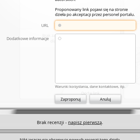
Proponowany link pojawi się na stronie
dzieła po akceptacji przez personel portalu.
URL
Brak zasobów elektronicznych
Dodatkowe informacje
dla wybranego dzieła.
Warunki korzystania, dane kontaktowe, itp.
Dodaj link
Zaproponuj
Anuluj
Brak recenzji -
napisz pierwszą
.
Nikt jeszcze nie obserwuje nowych recenzji tego dzieła.