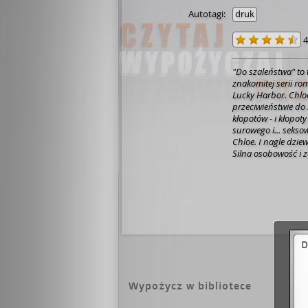
Autotagi:
druk
4
"Do szaleństwa" to 
znakomitej serii ro
Lucky Harbor. Chloe
przeciwieństwie do 
kłopotów - i kłopot
surowego i... seks
Chloe. I nagle dzie
Silna osobowość i 
marzy, by zakuł ją 
Chloe pragnie mu s
zgodzie z zasadnic
miasteczku Lucky Ha
marzyła? Czy zakoc
D
Wypożycz w bibliotece