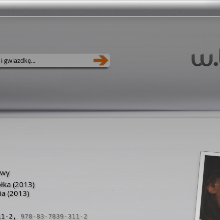
iwy
ółka
(2013)
ia
(2013)
11-2
,
978-83-7839-311-2