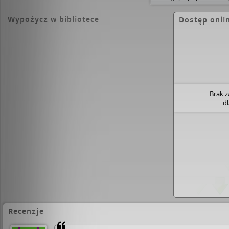
Wypożycz w bibliotece
Dostęp onli
Brak 
d
Recenzje