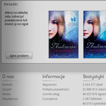
Okładki
Kliknij na okładkę
żeby zobaczyć
powiększenie lub
dodać ją na regał.
Zgłoś problem
Kontakt
Regulamin
5 544 371 dzieł
Zespół
Polityka prywatności
32 886 912 reko
Media
Cennik usług
46 037 870 egze
Współpraca
O projekcie
2 387 bibliotek
66 019 czytelnik