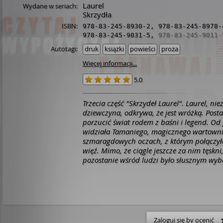
Laurel
Wydane w seriach:
Skrzydła
ISBN:
978-83-245-8930-2
,
978-83-245-8978-
978-83-245-9031-5
,
978-83-245-9011-
Autotagi:
druk
książki
powieści
proza
Więcej informacji...
5.0
Trzecia część "Skrzydeł Laurel". Laurel, nie
dziewczyna, odkrywa, że jest wróżką. Post
porzucić świat rodem z baśni i legend. Od
widziała Tamaniego, magicznego wartowni
szmaragdowych oczach, z którym połączyła
więź. Mimo, że ciągle jeszcze za nim tęskni
pozostanie wśród ludzi było słusznym wyb
teraz, gdy tak dobrze układa jej się z Davi
się, że jej w jej życiu nareszcie zapanowa
nagle okazuje się, że magicznej krainie Ava
niż kiedykolwiek niebezpieczeństwo... Czy
jej się pokonać siły zła? I czy Tamani znów 
Zaloguj się by ocenić