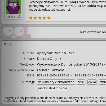
3 czesc po skrzydłach Laurel i Magii Avalonu. Tym raze
poznajemy Yuki - zimową wróżkę. Bardzo dobra ksiązka
mogę się odczekać następnej.
martynaknz3
Nikt jeszcze nie o
Opis
Aprilynne Pike
a. Pike
Autorzy:
Donata Olejnik
Tłumacz:
Wydawnictwo Dolnośląskie
(2010-2011)
Wydawcy:
Laurel
Skrzydła
Serie wydawnicze:
ISBN:
978-83-245-8930-2
978-83-245-8978-
Autotagi:
dokumenty elektroniczne
druk
epika
fant
zasoby elektroniczne
Powyżej zostały przedstawione dane zebrane automatycznie z treści 15 rekor
z bibliotek lub od wydawców. Nie należy ich traktować jako opisu jednego ko