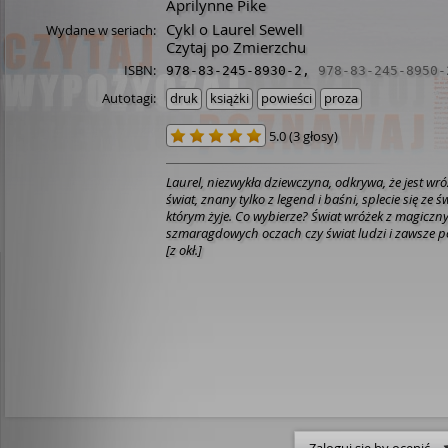
Aprilynne Pike
Cykl o Laurel Sewell
Wydane w seriach:
Czytaj po Zmierzchu
ISBN:
978-83-245-8930-2
,
978-83-245-8950-
Autotagi:
druk
książki
powieści
proza
5.0
(
3 głosy
)
Laurel, niezwykła dziewczyna, odkrywa, że jest wr
świat, znany tylko z legend i baśni, splecie się ze 
którym żyje. Co wybierze? Świat wróżek z magicz
szmaragdowych oczach czy świat ludzi i zawsze
[z okł.]