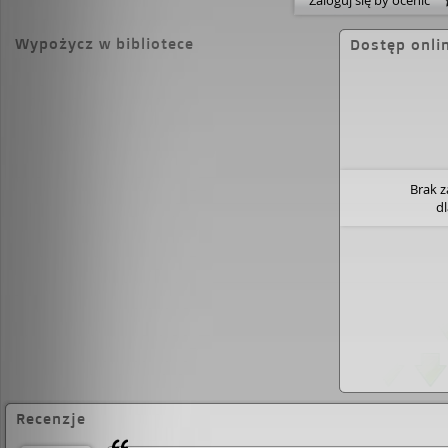
Zaloguj się by ocenić
Wypożycz w bibliotece
Dostęp onli
Brak 
d
Recenzje