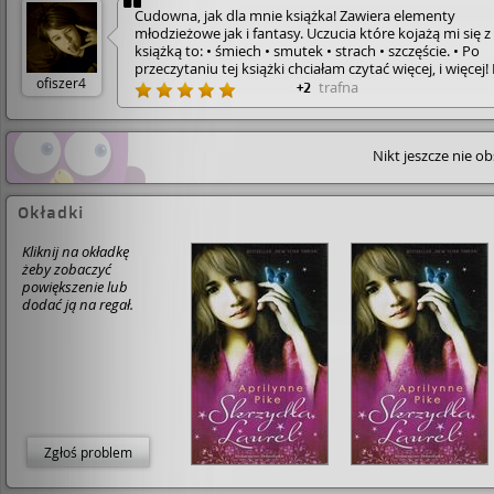
Cudowna, jak dla mnie książka! Zawiera elementy
młodzieżowe jak i fantasy. Uczucia które kojażą mi się z
książką to: • śmiech • smutek • strach • szczęście. • Po
przeczytaniu tej książki chciałam czytać więcej, i więcej!
ofiszer4
szczęście są 4 tomy powieści, równie fantastyczne jak t
trafna
+2
Szczerze zachęcam do jej przeczytania :)
Nikt jeszcze nie o
Okładki
Kliknij na okładkę
żeby zobaczyć
powiększenie lub
dodać ją na regał.
Zgłoś problem