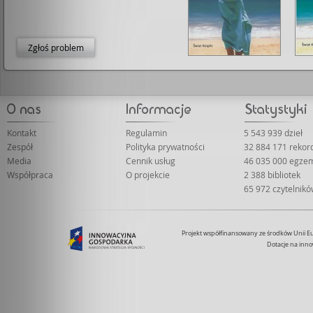
Zgłoś problem
Kontakt
Regulamin
5 543 939 dzieł
Zespół
Polityka prywatności
32 884 171 reko
Media
Cennik usług
46 035 000 egze
Współpraca
O projekcie
2 388 bibliotek
65 972 czytelnik
Projekt współfinansowany ze środków Unii 
Dotacje na inno