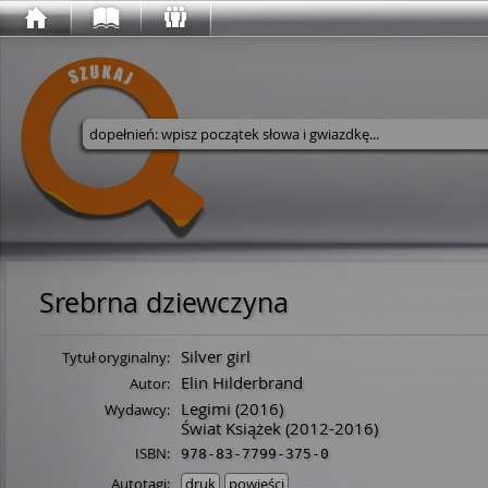
Wyszukaj w serwisie
Srebrna dziewczyna
Silver girl
Tytuł oryginalny:
Elin Hilderbrand
Autor:
Legimi
(2016)
Wydawcy:
Świat Książek
(2012-2016)
ISBN:
978-83-7799-375-0
Autotagi:
druk
powieści