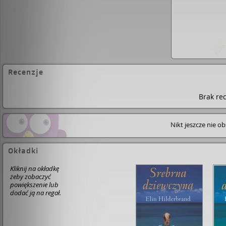
Recenzje
Brak rec
Nikt jeszcze nie o
Okładki
Kliknij na okładkę
żeby zobaczyć
powiększenie lub
dodać ją na regał.