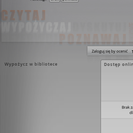
Zaloguj się by ocenić
Wypożycz w bibliotece
Dostęp onli
Brak 
d