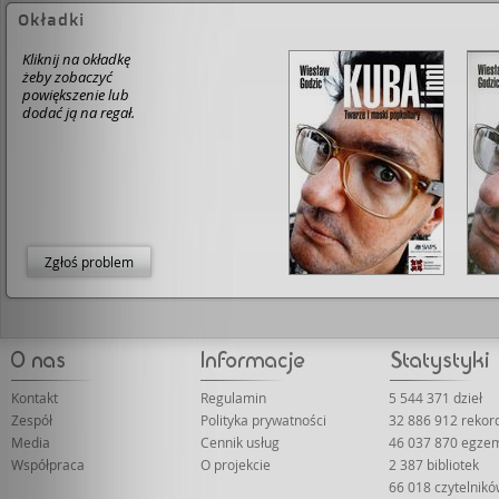
Okładki
Kliknij na okładkę
żeby zobaczyć
powiększenie lub
dodać ją na regał.
Zgłoś problem
Kontakt
Regulamin
5 544 371 dzieł
Zespół
Polityka prywatności
32 886 912 reko
Media
Cennik usług
46 037 870 egze
Współpraca
O projekcie
2 387 bibliotek
66 018 czytelnik