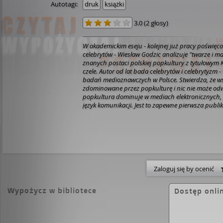
Autotagi:
druk
książki
3.0
(
2 głosy
)
W akademickim eseju - kolejnej już pracy poświęco
celebrytów - Wiesław Godzic analizuje "twarze i ma
znanych postaci polskiej popkultury z tytułowy
czele. Autor od lat bada celebrytów i celebrytyzm 
badań medioznawczych w Polsce. Stwierdza, że w
zdominowane przez popkulturę i nic nie może odw
popkultura dominuje w mediach elektronicznych, ks
język komunikacji. Jest to zapewne pierwsza publ
opisująca tak wnikliwie zjawisko pod nazwą "Kub
zarazem niewolna od psychologiczno-socjologicznej
Z zachowaniem rygorów rozprawy akademickiej,
poznać i zrozumieć mechanizmy popkultury, poka
co sztuczne i tym, co autentyczne. W tych rozwa
dostrzec w Kubie Wojewódzkim więcej niż tylko ma
ciekawe pytania - to Kuba jest gościem tej książki,
Zaloguj się by ocenić
performerem "przepytującym" swojego bohatera. S
"Kuby" - kto i jaki typ programu może zastąpić jego show. W tym kontekście
ciekawie pisze m. in. o "20 m² Łukasza" i "Bez maski
Wypożycz w bibliotece
Dostęp onli
Czytelnik znajdzie także autorskie diagnozy i pro
teraźniejszości i przyszłości mediów elektroniczny
technologicznych i towarzyszących im zmian spo