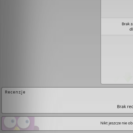
programowej. W książce pojawia się cała plejada 
kolorowych gazet i programów telewizyjnych o naj
Czytelnik być może nie ze wszystkim zgodzi się z 
momencie nie będ
Brak 
d
Recenzje
Brak rec
Nikt jeszcze nie o