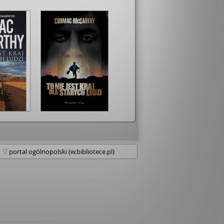
rzeczywistości, stawiane w sytuacjach,
astać, będą potrafiły podjąć moralnie
 co ważniejsze jakie wartości moralne
 pokolenie. • Cormac McCarthy pisząc "To
tarych ludzi"stworzył mroczny, brutalny
sza nas do refleksji nad tym jacy jesteśmy,
a o moralność i konsekwencję wyborów
 W życiu nie ma prostych rozwiązań i
i, w każdym z nas tkwi skaza, mrok.
e, czy potrafimy zapanować nad
m, tak by nie doprowadzić do
• Marta Ciulis- Pyznar