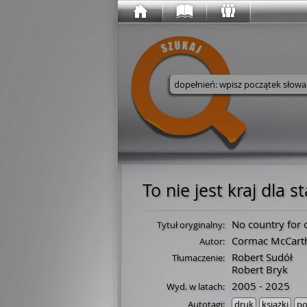
Wyszukaj w serwisie
To nie jest kraj dla s
No country for
Tytuł oryginalny:
Cormac McCart
Autor:
Robert Sudół
Tłumaczenie:
Robert Bryk
2005 - 2025
Wyd. w latach:
Autotagi:
druk
książki
po