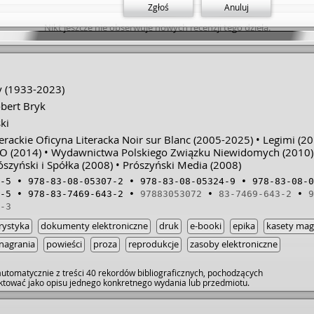
ludzkiej natury, w 
Zgłoś
Anuluj
niewiele potrzeba,
Nikt jeszcze nie obserwuje nowych recenzji tego dzieła.
tkwiące w człowiek
dokonywane przez 
wartości, wszystko
konsekwencje mogą
nie tylko nas. • Do
McCarthego dwie pos
y
(1933-2023)
Uosobieniem zła i 
bert Bryk
Anton Chigurh. Jest
złowrogiego. Wydaje
ki
budzi niewyobrażaln
rackie Oficyna Literacka Noir sur Blanc
(2005-2025)
Legimi
(20
życiem jest rzut mo
IO
(2014)
Wydawnictwa Polskiego Związku Niewidomych
prawa jakim jest Be
(2010)
jest weteranem II 
szyński i Spółka
(2008)
Prószyński Media
(2008)
może być skutkiem
-5
978-83-08-05307-2
978-83-08-05324-9
978-83-08-0
prawie, za popełni
-5
978-83-7469-643-2
97883053072
83-7469-643-2
9
sensu w śmierci i zn
-3
przestępczego świat
przez całe swoje ży
rystyka
dokumenty elektroniczne
druk
e-booki
epika
kasety ma
odpowiedzialnym za
ochronić ich przed
nagrania
powieści
proza
reprodukcje
zasoby elektroniczne
poddaje się i post
przemyślenia Bella 
utomatycznie z treści 40 rekordów bibliograficznych, pochodzących
zastanawiać się na
raktować jako opisu jednego konkretnego wydania lub przedmiotu.
próbuje odpowiedzi
zmierza Ameryka? •
kraju ukryta jest tr