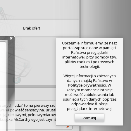
Brak ofert.
Uprzejmie informujemy, że nasz
portal zapisuje dane w pamięci
Państwa przeglądarki
internetowej, przy pomocy tzw.
plików cookies i pokrewnych
technologii.
Więcej informacji o zbieranych
danych znajdą Państwo w
Polityce prywatności
. W
każdym momencie istnieje
możliwość zablokowania lub
usunięcia tych danych poprzez
odpowiednie funkcje
a starych ludzi" to na pierwszy rzut oka
przeglądarki internetowej.
wana powieść sensacyjna. Brutalna,
kcją, ciekawymi, pełn­owym­iaro­wymi­
Zamknij
 książka McCarthy'ego jest czymś
ż dostarczającą mnóstwa adrenaliny
st kraj dla starych ludzi" to studium