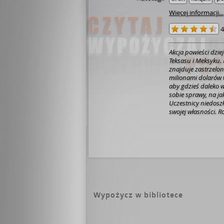
Więcej informacji...
4
Akcja powieści dzi
Teksasu i Meksyku.
znajduje zastrzelo
milionami dolarów w
aby gdzieś daleko w
sobie sprawy, na ja
Uczestnicy niedoszł
swojej własności. 
uciekinierami.
Wypożycz w bibliotece