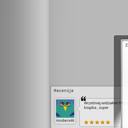
Z
Recenzje
Wcześniej widziałem film 
książka , super
msobera46