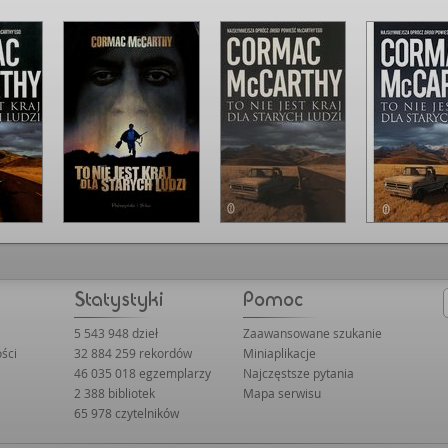
w zmieniającej się 
które mogą je przer
właściwe decyzje. I
przyniesie kolejne
nie jest kraj dla s
thriller, który zmu
stawiający pytani
jakich dokonujemy.
prostych odpowiedz
Pytaniem pozostaj
tkwiącym w nas złe
moralnego upadku. 
5 543 948 dzieł
Zaawansowane szukanie
ści
32 884 259 rekordów
Miniaplikacje
46 035 018 egzemplarzy
Najczęstsze pytania
2 388 bibliotek
Mapa serwisu
65 978 czytelników