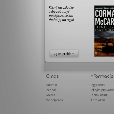
Kliknij na okładkę
żeby zobaczyć
powiększenie lub
dodać ją na regał.
Zgłoś problem
Kontakt
Regulamin
Zespół
Polityka prywatno
Media
Cennik usług
Współpraca
O projekcie