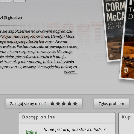
.4
(
9 głosów
)
eje się współcześnie na krwawym pograniczu
 Polując nad rzeką Rio Grande, Llewelyn Moss
nego mężczyznę z torbą heroiny i dwoma
 walizce. Postanawia zabrać pieniądze i uciec,
raz z żoną rozpocząć nowe życie. Nie zdaje
kie niebezpieczeństwo naraża ich oboje.
ej transakcji nie spoczną, póki nie odzyskają
Rozpoczyna się krwawy i bezwzględny pościg za
Więcej...
Zaloguj się by ocenić
Zgłoś problem
Dostęp online
Kup
To nie jest kraj dla starych ludzi /