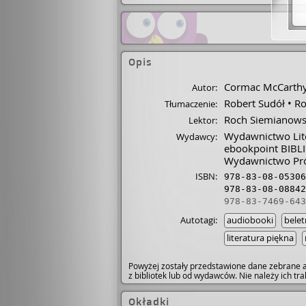
Opis
Cormac McCarth
Autor:
Robert Sudół
Ro
Tłumaczenie:
Roch Siemianows
Lektor:
Wydawnictwo Lite
Wydawcy:
ebookpoint BIBL
Wydawnictwo Pró
ISBN:
978-83-08-05306
978-83-08-08842
978-83-7469-643
Autotagi:
audiobooki
belet
literatura piękna
Powyżej zostały przedstawione dane zebrane a
z bibliotek lub od wydawców. Nie należy ich t
Okładki