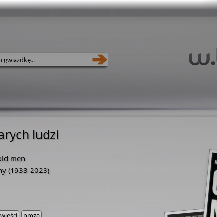
tarych ludzi
 old men
hy
(
1933
-
2023
)
wieści
proza