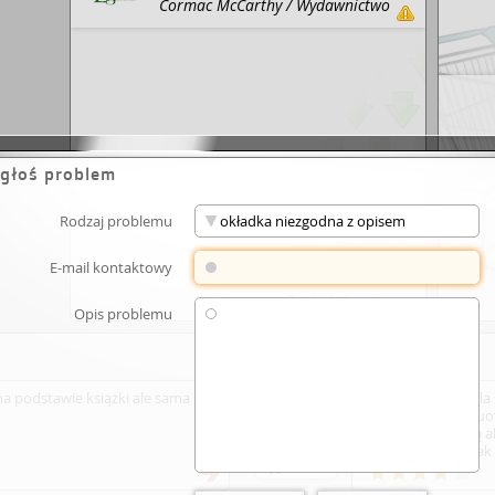
Cormac McCarthy / Wydawnictwo
Literackie/Oficyna Literacka Noir sur
Blanc : Legimi, 2023.
głoś problem
Rodzaj problemu
E-mail kontaktowy
Dodaj link
Opis problemu
na podstawie książki ale sama
"To nie jest kraj dl
świetnie skonstruo
krwawa, z wartką a
postaciami. Jednak
pyznarm
znacznie więcej ni
rozrywką. "To nie je