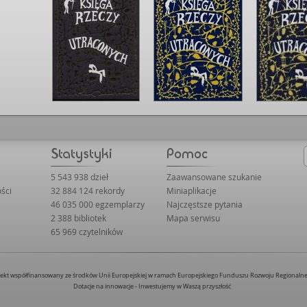
przypominają mu sc
porwała ta książka 
opowieści. Kibico
zakończeniu czułam
zaskoczenia książko
5 543 938 dzieł
Zaawansowane szukanie
ści
32 884 124 rekordy
Miniaplikacje
46 035 000 egzemplarzy
Najczęstsze pytania
2 388 bibliotek
Mapa serwisu
65 969 czytelników
jekt współfinansowany ze środków Unii Europejskiej w ramach Europejskiego Funduszu Rozwoju Regionaln
Dotacje na innowacje - Inwestujemy w Waszą przyszłość