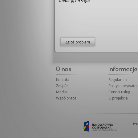
dodać ją na regał.
Zgłoś problem
Kontakt
Regulamin
Zespół
Polityka prywatno
Media
Cennik usług
Współpraca
O projekcie
Pro