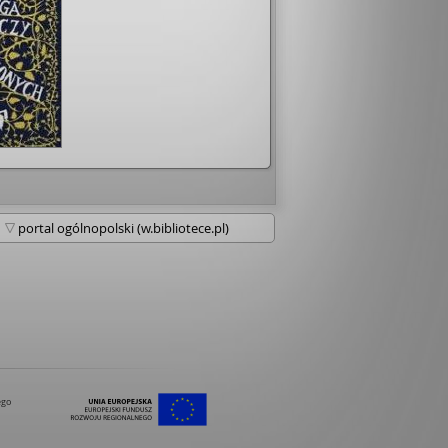
eny z filmów grozy… • Mnie osobiście
i wszelkie interpretacje zawartych w niej
wałam chłopcu do samego końca, a po
 wręcz niedosyt. Oby takie miłe
we trafiały mi się częściej 😊 8/10
ego