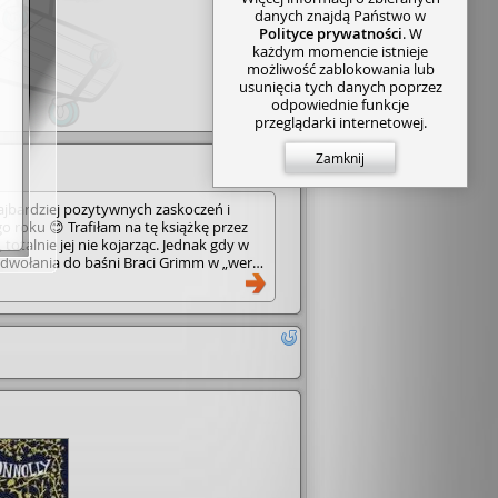
danych znajdą Państwo w
Polityce prywatności
. W
każdym momencie istnieje
możliwość zablokowania lub
usunięcia tych danych poprzez
odpowiednie funkcje
przeglądarki internetowej.
Zamknij
ajbardziej pozytywnych zaskoczeń i
o roku 😊 Trafiłam na tę książkę przez
totalnie jej nie kojarząc. Jednak gdy w
odwołania do baśni Braci Grimm w „wersji
tanowiłam przeczytać w ciemno i do dziś
że tak mało się o niej mówi. To piękna
iu i dziecięcych rozterkach w zderzeniu
ch. Po śmierci matki dwunastoletni
 z ojcem do domu swojej nowej macochy.
utnej rzeczywistości przenosi się w
y wciąga go tak, że już sam do końca nie
a co istnieje tylko w jego głowie. Pewnego
su, gdzie rozpoczyna niezwykłą i
óż napotykając na swojej drodze
 tej pory jedynie z baśni. Co gorsze,
zeczywistości mają one o wiele mniej
cymi fantazjami, a bardziej