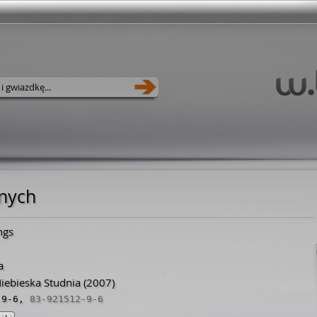
onych
ngs
a
ebieska Studnia
(2007)
-9-6
,
83-921512-9-6