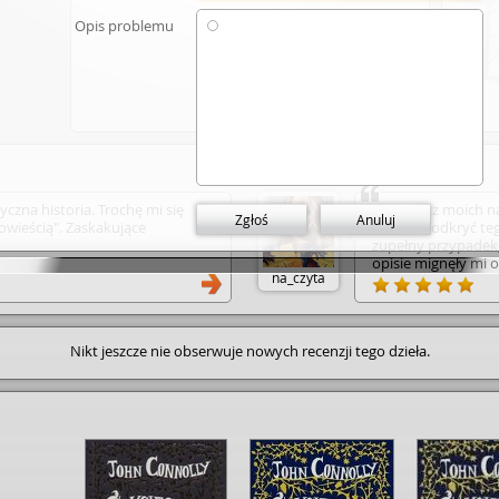
Opis problemu
Dodaj link
yczna historia. Trochę mi się
To jedno z moich n
Zgłoś
Anuluj
owieścią". Zaskakujące
zarazem odkryć teg
zupełny przypadek, 
opisie mignęły mi 
na_czyta
dla dorosłych” pos
jestem zaskoczona, 
historia o dorastan
ze światem dorosły
Nikt jeszcze nie obserwuje nowych recenzji tego dzieła.
David przenosi się
Tam, by uciec od sm
świat książek, któr
wie co jest realne 
dnia, wkracza do la
niebezpieczną podr
postaci znane mu do
okazuje się, że w r
wspólnego z dziecię