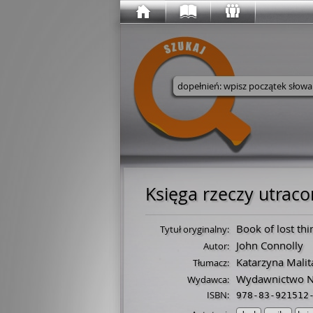
Wyszukaj w serwisie
Księga rzeczy utrac
Book of lost thi
Tytuł oryginalny:
John Connolly
Autor:
Katarzyna Malit
Tłumacz:
Wydawnictwo Ni
Wydawca:
ISBN:
978-83-921512