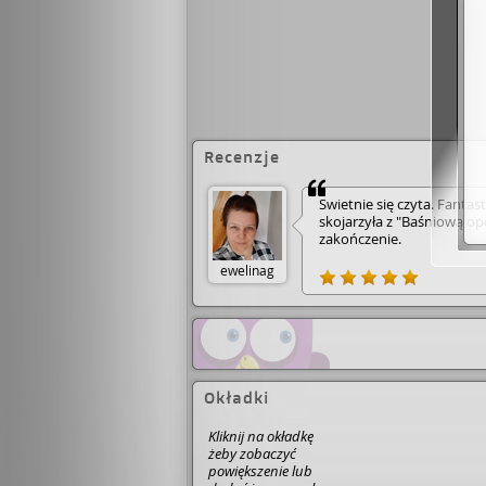
Recenzje
Świetnie się czyta. Fantast
skojarzyła z "Baśniową op
zakończenie.
ewelinag
Okładki
Kliknij na okładkę
żeby zobaczyć
powiększenie lub