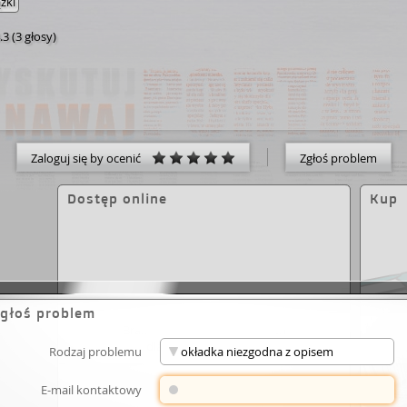
ążki
.3
(
3 głosy
)
Zaloguj się by ocenić
Zgłoś problem
Dostęp online
Kup
głoś problem
Brak zasobów elektronicznych
dla wybranego dzieła.
Rodzaj problemu
E-mail kontaktowy