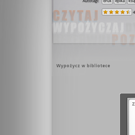
Autotagi:
druk
epika
ksi
4
Wypożycz w bibliotece
Z