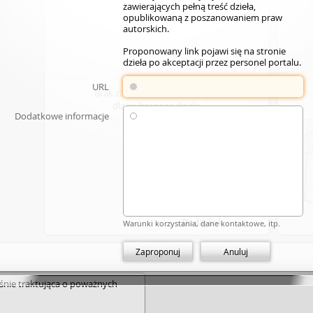
zawierających pełną treść dzieła,
opublikowaną z poszanowaniem praw
autorskich.
Proponowany link pojawi się na stronie
dzieła po akceptacji przez personel portalu.
URL
Brak zasobów elektronicznych
dla wybranego dzieła.
Dodatkowe informacje
Dodaj link
Warunki korzystania, dane kontaktowe, itp.
Zaproponuj
Anuluj
eśnie traktująca o poważnych