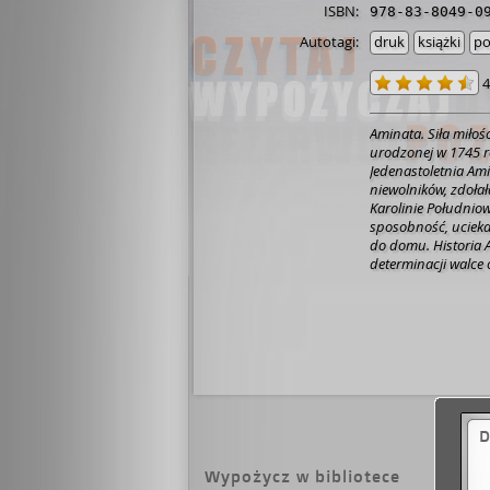
ISBN:
978-83-8049-0
Autotagi:
druk
książki
po
4
Aminata. Siła miłoś
urodzonej w 1745 r
Jedenastoletnia Am
niewolników, zdołał
Karolinie Południow
sposobność, ucieka
do domu. Historia A
determinacji walce 
Hillowi udało się s
opowieść o niezłomn
piersiach arcydzieł
D
Wypożycz w bibliotece