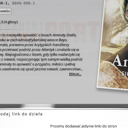
90-1
,
8049-090-1
wieści
.3
(
4 głosy
)
ci to niezwykła opowieść o losach Aminaty Diallo,
oku w zachodnioafrykańskiej wiosce Bayo.
inata, porwana przez brytyjskich handlarzy
a przetrwać podróż przez Atlantyk i znalazła się w
ej. Niepogodzona z losem, gdy tylko nadarzyła się
 z niewoli, rozpoczynając tym samym wielką podróż
minaty to opowieść o przyjaźni, miłości i pełnej
o uwolnienie się spod jarzma niewoli. Lawrence’owi
tworzyć trzymającą w napięciu i boleśnie prawdziwą
Więcej...
ej kobiecie - wstrząsające, zapierające dech w
o. [www.granice.pl, 2015
Zaloguj się by ocenić
Zgłoś problem
odaj link do dzieła
Dostęp online
Kup
Prosimy dodawać jedynie linki do stron