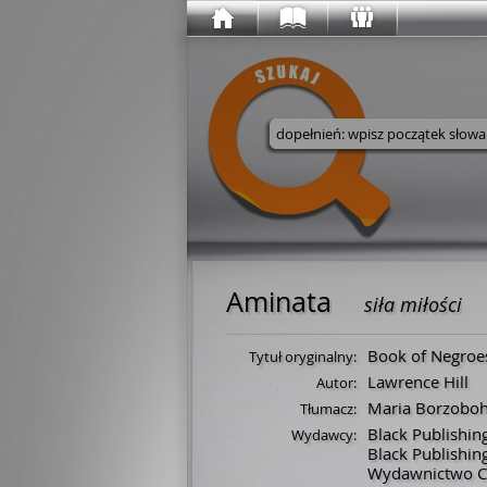
Wyszukaj w serwisie
Aminata
siła miłości
Book of Negroe
Tytuł oryginalny:
Lawrence Hill
Autor:
Maria Borzoboh
Tłumacz:
Black Publishin
Wydawcy:
Black Publishi
Wydawnictwo C