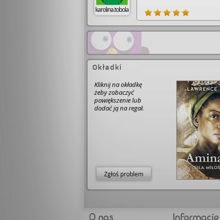
karolina.tobola
Okładki
Kliknij na okładkę
żeby zobaczyć
powiększenie lub
dodać ją na regał.
Zgłoś problem