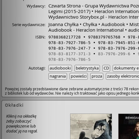
Czwarta Strona - Grupa Wydawnictwa Poz
Wydawcy:
Legimi
(2015-2017)
Heraclon Internationa
Wydawnictwo Storybox.pl - Heraclon Inter
Joanna Chyłka
Chyłka
Audiobook
Mist
Serie wydawnicze:
Audiobook - Heraclon International
audi
ISBN:
9788368217728
9788379765768
978-
978-83-7927-786-5
978-83-7945-851-
978-83-7976-247-7
978-83-7976-299-
978-83-8177-371-3
83-7976-299-6
978-83-7976-786-5
Autotagi:
audiobooki
beletrystyka
CD
dokumenty el
nagrania
powieści
proza
zasoby elektroni
Powyżej zostały przedstawione dane zebrane automatycznie z treści 78 rekor
z bibliotek lub od wydawców. Nie należy ich traktować jako opisu jednego ko
Okładki
Kliknij na okładkę
żeby zobaczyć
powiększenie lub
dodać ją na regał.