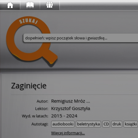
Wyszukaj w serwisie
Zaginięcie
Remigiusz Mróz
...
Autor:
Krzysztof Gosztyła
Lektor:
2015 - 2024
Wyd. w latach:
Autotagi:
audiobooki
beletrystyka
CD
druk
książki
Więcej informacji...