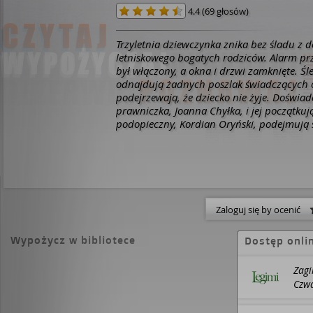
4.4
(
69 głosów
)
Trzyletnia dziewczynka znika bez śladu z
letniskowego bogatych rodziców. Alarm pr
był włączony, a okna i drzwi zamknięte. Śl
odnajdują żadnych poszlak świadczących 
podejrzewają, że dziecko nie żyje.
Doświad
prawniczka, Joanna Chyłka, i jej początkuj
podopieczny, Kordian Oryński, podejmują 
małżeństwa, któremu prokuratura stawia 
zabójstwa. Proces ma charakter poszlakow
wszystko zdaje się wskazywać na winę rod
gdy wyeliminuje się to, co niemożliwe, cok
pozostanie, musi być prawdą…
Mało brako
zamiast aktorką zostałabym prawnikiem. C
Zaloguj się by ocenić
Zwłaszcza jak czytam Zaginięcie Remigius
Intrygujące śledztwo i zajmujące rozgrywki
Wypożycz w bibliotece
Dostęp onli
sądowej. Tu każdy w coś gra… a mnie na po
nie jestem prawnikiem, pozostaje nadzieja
kiedyś jakiegoś zagram…
- Anna Mucha
To
Zagi
kryminał, w którym bronią są słowa! (i para
Czwa
dziewczynka, w trudnych do wyjaśnienia
okolicznościach. Policja jest bezradna. Pr