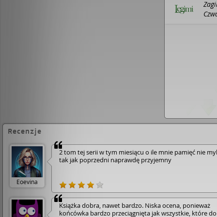
Zagi
oskarża rodziców o zabójstwo dziecka. W i
Czwa
staje Joanna Chyłka, niezwykle skuteczna 
Ma przeciwko sobie wszystkich – policję, p
i własną kancelarię… Ale wie jedno: „Kto o
powinien mieć dowód”. I robi wszystko, by
znaleźć. Nie interesuje jej wina czy niewin
klientów, chce ich tylko bronić… ale czy a
Joanna jest bezwzględnie konsekwentna, z
błyskotliwa, czarująco wredna i nie przebi
słowach… albo inaczej, przebiera tak by do
zmiażdżyć przeciwnika. Podoba mi się! I t
Joanna Jodełka
Recenzje
2 tom tej serii w tym miesiącu o ile mnie pamięć nie myli
tak jak poprzedni naprawdę przyjemny
Eoevina
Książka dobra, nawet bardzo. Niska ocena, ponieważ
końcówka bardzo przeciągnięta jak wszystkie, które do 