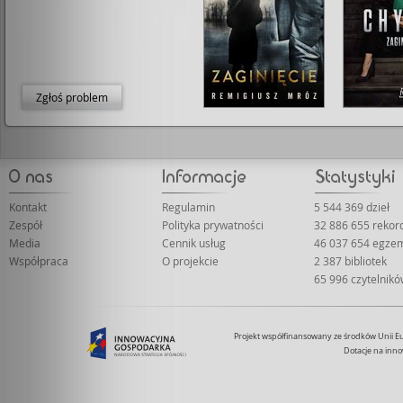
Zgłoś problem
Kontakt
Regulamin
5 544 369 dzieł
Zespół
Polityka prywatności
32 886 655 reko
Media
Cennik usług
46 037 654 egze
Współpraca
O projekcie
2 387 bibliotek
65 996 czytelnik
Projekt współfinansowany ze środków Unii 
Dotacje na inno