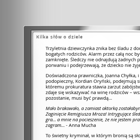
Kilka słów o dziele
Trzyletnia dziewczynka znika bez śladu z 
bogatych rodziców. Alarm przez całą noc był
zamknięte. Śledczy nie odnajdują żadnych 
porwaniu i podejrzewają, że dziecko nie żyj
Doświadczona prawniczka, Joanna Chyłka, i 
podopieczny, Kordian Oryński, podejmują s
któremu prokuratura stawia zarzut zabójst
zdaje się wskazywać na winę rodziców – wsz
pozostanie, musi być prawdą…
Mało brakowało, a zamiast aktorką zostałaby
Zaginięcie Remigiusza Mroza! Intrygujące śled
gra… a mnie na pocieszenie, że nie jestem pra
zagram…
- Anna Mucha
To świetny kryminał, w którym bronią są słow