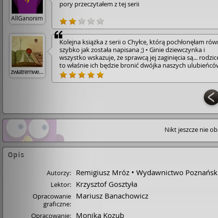
pory przeczytałem z tej serii
AllGanonim
Kolejna książka z serii o Chyłce, którą pochłonęłam rów
szybko jak została napisana ;) • Ginie dziewczynka i
wszystko wskazuje, że sprawcą jej zaginięcia są... rodzice
to właśnie ich będzie bronić dwójka naszych ulubieńcó
zwiatremwewlosach
Joanna i Zordon. Czy w porwanie są zamieszani
przemytnicy? Czy dziewczynka żyje? • Przed naszymi
prawnikami wiele trudnych sytuacji i... decyzji, które m
obrócić ich życie do góry nogami. • Polecam! :)
Nikt jeszcze nie o
Opis
Remigiusz Mróz
Wydawnictwo Poznańsk
Autorzy:
Krzysztof Gosztyła
Lektor:
Mariusz Banachowicz
Opracowanie
graficzne:
Monika Kozub
Opracowanie: