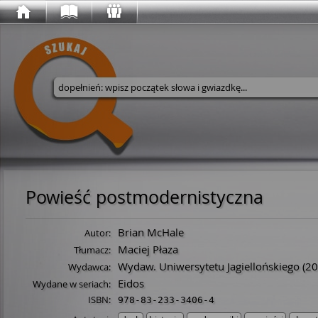
Wyszukaj w serwisie
Powieść postmodernistyczna
Brian McHale
Autor:
Maciej Płaza
Tłumacz:
Wydaw. Uniwersytetu Jagiellońskiego
(20
Wydawca:
Eidos
Wydane w seriach:
ISBN:
978-83-233-3406-4