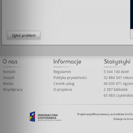
Zgłoś problem
Kontakt
Regulamin
5 544 140 dzieł
Zespół
Polityka prywatności
32 884 347 reko
Media
Cennik usług
46 035 971 egze
Współpraca
O projekcie
2 387 bibliotek
65 983 czytelnik
Projekt współfinansowany ze środków Unii 
Dotacje na inno