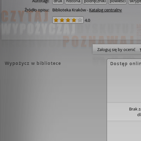
Autotagi:
druk
historia
podręczniki
powieści
skryp
Źródło opisu:
Biblioteka Kraków
-
Katalog centralny
4.0
Zaloguj się by ocenić
Wypożycz w bibliotece
Dostęp onli
Brak 
d