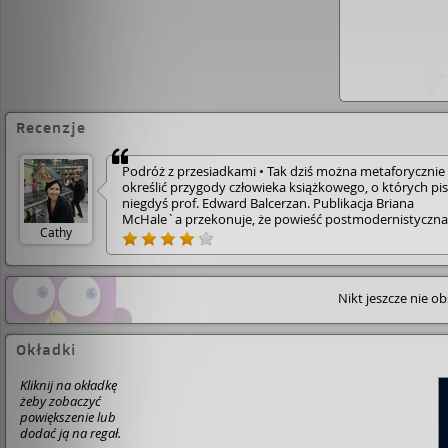
Recenzje
Podróż z przesiadkami • Tak dziś można metaforycznie
określić przygody człowieka książkowego, o których pis
niegdyś prof. Edward Balcerzan. Publikacja Briana
McHale`a przekonuje, że powieść postmodernistyczna
Cathy
może trafnie odzwierciedlić kondycję współczesnego
człowieka, a termin postmodernizm da się przybliżyć
ludziom spoza kręgu wtajemniczonych literaturoznaw
Nie obawiajmy się faktu, że „Powieść postmodernistyc
Nikt jeszcze nie o
została u nas wydana jako podręcznik akademicki. Się
po nią, bo zawiera wszystko, co chcieliśmy wiedzieć o
postmodernizmie, ale baliśmy się zapytać. • Całość rece
na stronie [Link] • Polecam!
Okładki
Kliknij na okładkę
żeby zobaczyć
powiększenie lub
dodać ją na regał.