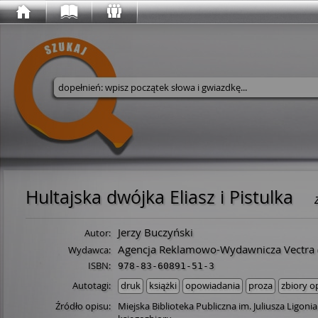
Wyszukaj w serwisie
Hultajska dwójka Eliasz i Pistulka
Jerzy Buczyński
Autor:
Agencja Reklamowo-Wydawnicza Vectra
Wydawca:
ISBN:
978-83-60891-51-3
Autotagi:
druk
książki
opowiadania
proza
zbiory 
Źródło opisu:
Miejska Biblioteka Publiczna im. Juliusza Ligon