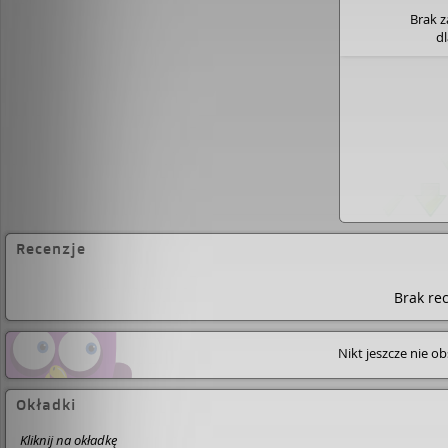
Brak 
d
Recenzje
Brak rec
Nikt jeszcze nie o
Okładki
Kliknij na okładkę