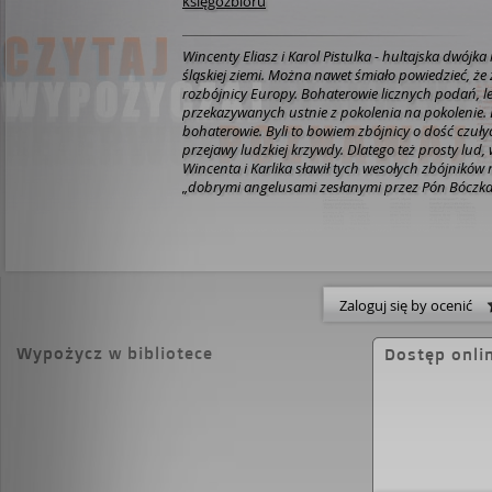
księgozbioru
Wincenty Eliasz i Karol Pistulka - hultajska dwójk
śląskiej ziemi. Można nawet śmiało powiedzieć, że z
rozbójnicy Europy. Bohaterowie licznych podań, l
przekazywanych ustnie z pokolenia na pokolenie.
bohaterowie. Byli to bowiem zbójnicy o dość czuły
przejawy ludzkiej krzywdy. Dlatego też prosty lu
Wincenta i Karlika sławił tych wesołych zbójników 
„dobrymi angelusami zesłanymi przez Pón Bóczka
bynajmniej nie obdarzali Eliasza i Pistulki wielcy 
czy policyjni urzędnicy. Dla nich byli tylko bandyt
autoramentu, szczerze znienawidzonymi, których n
wody. Nic w tym dziwnego, bo to właśnie najbogats
nierzadko krzywdzący biedny lud śląski – najczęściej
Niesamowite, wręcz brawurowe wyczyny Wincenta i
Zaloguj się by ocenić
sławę. Tak na Śląsku, jak też w całym państwie gaze
wyczynach. Prasa wprost wytykała przy tym pruski
Wypożycz w bibliotece
Dostęp onli
rozbójników wodzi ją za nos, a wręcz ośmiesza. By
Wściekli przedstawiciele prawa robili więc wszystk
zbójów. Przez długi czas bezskutecznie, gdyż Eliasz 
rąk żandarmów, obnażając przy okazji ich bezradn