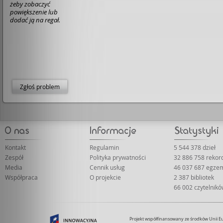
żeby zobaczyć
powiększenie lub
dodać ją na regał.
Zgłoś problem
Kontakt
Regulamin
5 544 378 dzieł
Zespół
Polityka prywatności
32 886 758 reko
Media
Cennik usług
46 037 687 egze
Współpraca
O projekcie
2 387 bibliotek
66 002 czytelnik
Projekt współfinansowany ze środków Unii 