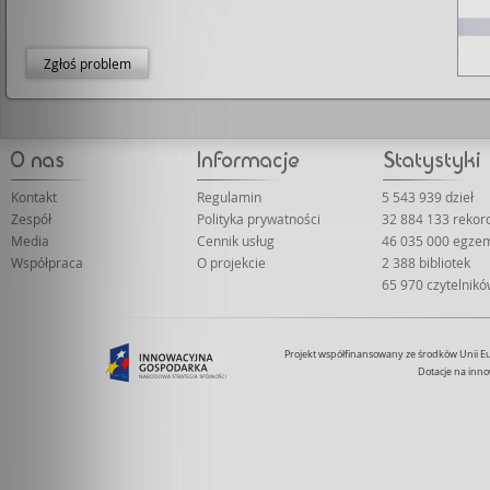
Zgłoś problem
Kontakt
Regulamin
5 543 939 dzieł
Zespół
Polityka prywatności
32 884 133 rekor
Media
Cennik usług
46 035 000 egze
Współpraca
O projekcie
2 388 bibliotek
65 970 czytelnik
Projekt współfinansowany ze środków Unii 
Dotacje na inno