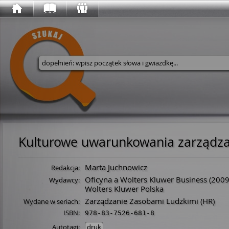
Wyszukaj w serwisie
Kulturowe uwarunkowania zarządza
Marta Juchnowicz
Redakcja:
Oficyna a Wolters Kluwer Business
(2009
Wydawcy:
Wolters Kluwer Polska
Zarządzanie Zasobami Ludzkimi (HR)
Wydane w seriach:
ISBN:
978-83-7526-681-8
Autotagi:
druk