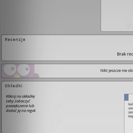
Recenzje
Brak rec
Nikt jeszcze nie o
Okładki
Kliknij na okładkę
żeby zobaczyć
powiększenie lub
dodać ją na regał.