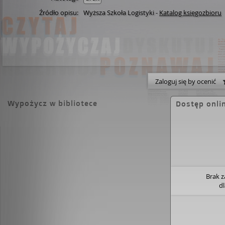
Źródło opisu:
Wyższa Szkoła Logistyki
-
Katalog księgozbioru
Zaloguj się by ocenić
Wypożycz w bibliotece
Dostęp onli
Brak 
d