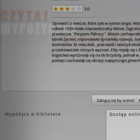
3.0
Opowieść o mieście, które żyło w rytmie tanga. W
rokiem 1939 miała niepowtarzalny klimat. Zagrani
ją wówczas "Paryżem Północy". Miasto zachwycało
tętniło życiem, imponowało dynamiką rozwoju, był
kontrastów. Tu mieszkali , pracowali i tworzyli obok
przedstawiciele różnych wyznań. Elity mijały się z b
bogactwo wyróżniały się na tle brzydoty, jednak 
pamięci zachowały się obrazy najwyższego gmach
piękna zabudowa Alei Ujazdowskich, legendarna A
Karcelak. Wtedy naprawdę było widać, że stolica Pol
światową skalę!
Zaloguj się by ocenić
Wypożycz w bibliotece
Dostęp onli