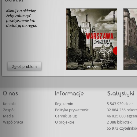
Kliknij na okładkę
żeby zobaczyć
powiększenie lub
dodać ją na regał.
Zgłoś problem
Kontakt
Regulamin
5 543 939 dzieł
Zespół
Polityka prywatności
32 884 256 reko
Media
Cennik usług
46 035 000 egze
Współpraca
O projekcie
2 388 bibliotek
65 973 czytelnik