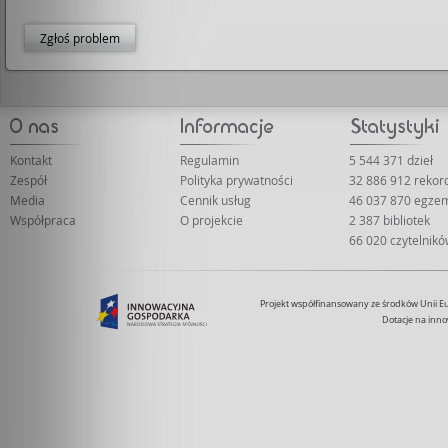
Zgłoś problem
Kontakt
Regulamin
5 544 371 dzieł
Zespół
Polityka prywatności
32 886 912 reko
Media
Cennik usług
46 037 870 egze
Współpraca
O projekcie
2 387 bibliotek
66 020 czytelnik
Projekt współfinansowany ze środków Unii 
Dotacje na inno