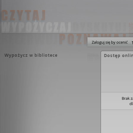
Zaloguj się by ocenić
Wypożycz w bibliotece
Dostęp onli
Brak 
d