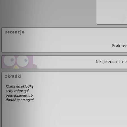
Recenzje
Brak rec
Nikt jeszcze nie o
Okładki
Kliknij na okładkę
żeby zobaczyć
powiększenie lub
dodać ją na regał.