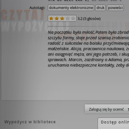
Autotagi:
dokumenty elektroniczne
druk
powieści
3.2
(
5 głosów
)
Na początku była miłość.Potem była zbrodn
szczytu formy, staje przed szansą zrobienia
radość z sukcesów na boisku przyćmiewaj
małżeńskie. Alicja, pracownica naukowa, z
ani osiągnięć męża, ani jego potrzeb, i sku
sprawach. Marcin, zazdrosny o Adama, przyj
uruchamia niebezpieczne kontakty, żeby d
Ale sytuacja komplikuje się, kiedy Adam n
wieści, a potem zostaje odnaleziony mart
Marcina i Alicji - wzięty adwokat Arek i z
wychowywaniem dziecka Marta - również 
trudny okres swojej małżeńskiej relacji. A
że jego trzymana pod kloszem żona zacz
frustrację, zdradzając go ze studentem D
odkrywa w sobie wielopoziomową fascynac
Zaloguj się by ocenić
aplikantem Maciejem, który zdaje się skry
tajemnicę.
„Zbrodnie pozamałżeńskie” wymy
Wypożycz w bibliotece
Dostęp onli
klasyfikacjom gatunkowym - pisarski tande