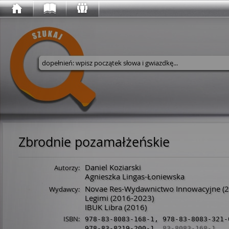
Wyszukaj w serwisie
Zbrodnie pozamałżeńskie
Daniel Koziarski
Autorzy:
Agnieszka Lingas-Łoniewska
Novae Res-Wydawnictwo Innowacyjne
(2
Wydawcy:
Legimi
(2016-2023)
IBUK Libra
(2016)
ISBN:
978-83-8083-168-1
,
978-83-8083-321-
978-83-8219-200-1
,
83-8083-168-1