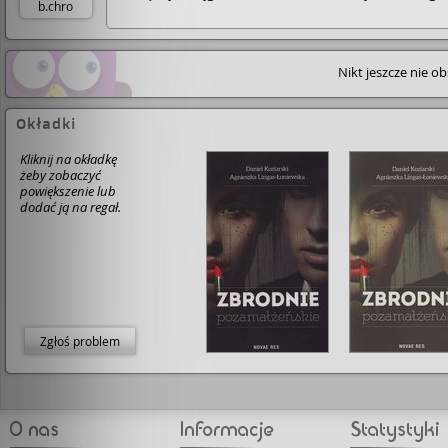
b.chro
przestała. Druga para to prawnik, któremu sukces chy
trochę w głowie przewrócił, i jego zahukana żona, która
czułości i seksu szuka w ramionach przygodnych mężcz
Ich losy jakoś specjalnie się nie splatają, są tylko sąsiad
Nikt jeszcze nie o
ale śledzimy poczynania bohaterów i można śmiało doj
do wniosku, że pieniądze szczęścia nie dają, a
niedomówienia, brak zaufania i bliskości w relacjach m
doprowadzić tylko do nieszczęścia. Książka bardzo
Okładki
monotonnie napisana, zero akcji, po prostu nudno. Je
z tych co czyta do końca, ale nie urzekła mnie książka.
Kliknij na okładkę
Ogólnie słaba. Powtarzanie ciągle tego samego, i tak pr
żeby zobaczyć
ok. 360 stron - Alicja obraża Marcina a Marta zdradza A
powiększenie lub
Kobiety przedstawione są w sposób bardzo szowinisty
dodać ją na regał.
Facetom wolno więcej a ich wady przedstawione są w
sposób pobłażliwy. Po książkę sięgnęłam tylko ze wzgl
na autorkę, jej samodzielne pozycje z pewnością wych
jej zdecydowanie lepiej ...Nie, tym razem książka do mn
nie trafiła.
Zgłoś problem