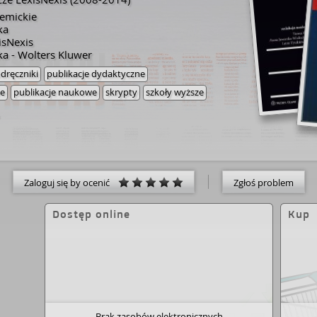
demickie
ka
isNexis
a - Wolters Kluwer
dręczniki
publikacje dydaktyczne
we
publikacje naukowe
skrypty
szkoły wyższe
Zaloguj się by ocenić
Zgłoś problem
Dostęp online
Kup
Brak zasobów elektronicznych