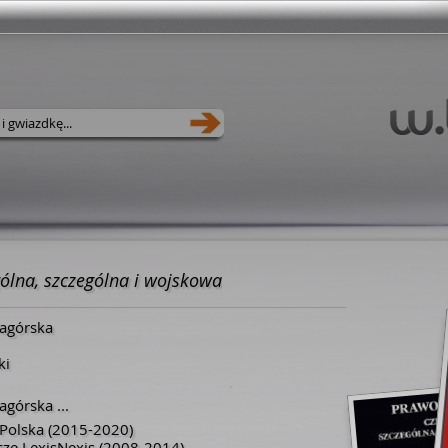
gólna, szczególna i wojskowa
Nagórska
ki
Nagórska
...
Polska
(2015-2020)
ze LexisNexis
(2008-2014)