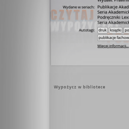
Publikacje Aka
Wydane w seriach:
Seria Akademic
Podręczniki Lex
Seria Akademick
Autotagi:
druk
książki
po
publikacje facho
Więcej informacji...
Wypożycz w bibliotece