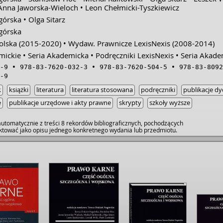
Anna Jaworska-Wieloch
Leon Chełmicki-Tyszkiewicz
górska
Olga Sitarz
górska
olska
(2015-2020)
Wydaw. Prawnicze LexisNexis
(2008-2014)
mickie
Seria Akademicka
Podręczniki LexisNexis
Seria Akade
-9
978-83-7620-032-3
978-83-7620-504-5
978-83-8092
-9
k
książki
literatura
literatura stosowana
podręczniki
publikacje d
e
publikacje urzędowe i akty prawne
skrypty
szkoły wyższe
utomatycznie z treści 8 rekordów bibliograficznych, pochodzących
raktować jako opisu jednego konkretnego wydania lub przedmiotu.