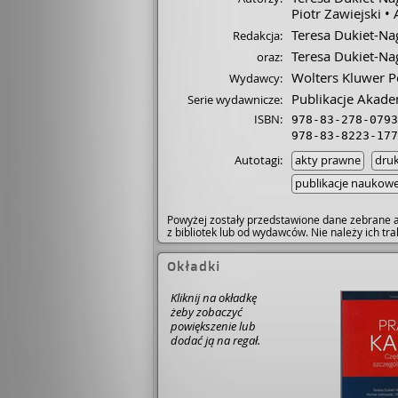
Piotr Zawiejski
Teresa Dukiet-Na
Redakcja:
Teresa Dukiet-Na
oraz:
Wolters Kluwer P
Wydawcy:
Publikacje Akade
Serie wydawnicze:
ISBN:
978-83-278-0793
978-83-8223-177
Autotagi:
akty prawne
dru
publikacje naukow
Powyżej zostały przedstawione dane zebrane a
z bibliotek lub od wydawców. Nie należy ich t
Okładki
Kliknij na okładkę
żeby zobaczyć
powiększenie lub
dodać ją na regał.