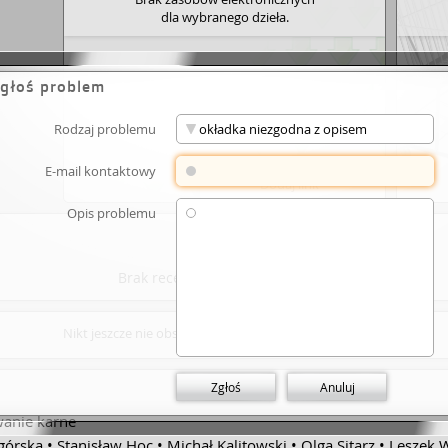
dla wybranego dzieła.
głoś problem
Rodzaj problemu
E-mail kontaktowy
Dodaj link
Opis problemu
Brak recenzji -
napisz pierwszą
.
Nikt jeszcze nie obserwuje nowych recenzji tego dzieła.
Zgłoś
Anuluj
wanie karne
górska
Stanisław Hoc
Michał Kalitowski
Olga Sitarz
Leszek W