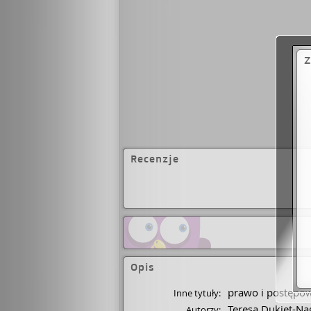
Z
Recenzje
Opis
prawo i postępo
Inne tytuły:
Teresa Dukiet-Na
Autorzy: