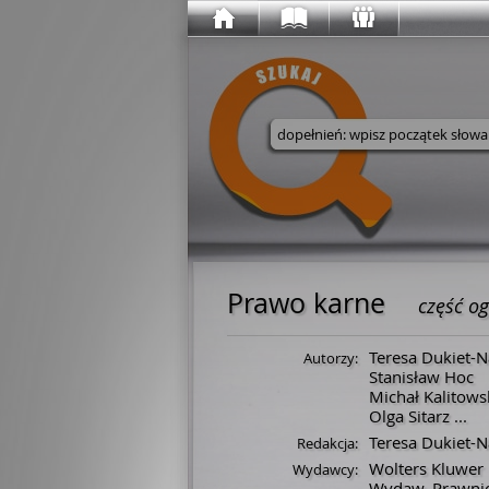
Wyszukaj w serwisie
Prawo karne
część o
Teresa Dukiet-
Autorzy:
Stanisław Hoc
Michał Kalitows
Olga Sitarz
...
Teresa Dukiet-
Redakcja:
Wolters Kluwer 
Wydawcy:
Wydaw. Prawnic