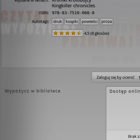
Wydane w seriach:
Kingkiller chronicles
ISBN:
978-83-7510-060-0
Autotagi:
druk
książki
powieści
proza
4.5
(
8 głosów
)
Zaloguj się by ocenić
Wypożycz w bibliotece
Dostęp onli
Brak 