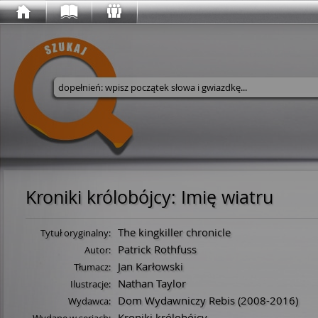
Wyszukaj w serwisie
Kroniki królobójcy
:
Imię wiatru
The kingkiller chronicle
Tytuł oryginalny:
Patrick Rothfuss
Autor:
Jan Karłowski
Tłumacz:
Nathan Taylor
Ilustracje:
Dom Wydawniczy Rebis
(2008-2016)
Wydawca:
Kroniki królobójcy