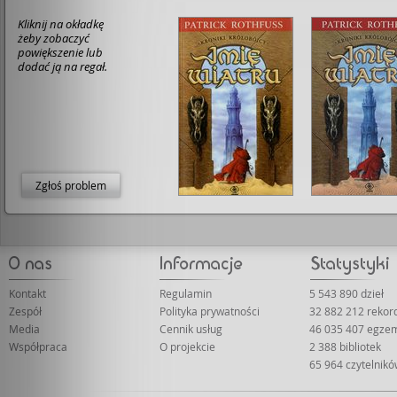
Kliknij na okładkę
żeby zobaczyć
powiększenie lub
dodać ją na regał.
Zgłoś problem
Kontakt
Regulamin
5 543 890 dzieł
Zespół
Polityka prywatności
32 882 212 reko
Media
Cennik usług
46 035 407 egze
Współpraca
O projekcie
2 388 bibliotek
65 964 czytelnik