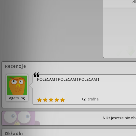
d
Recenzje
POLECAM ! POLECAM ! POLECAM !
agata.log
trafna
+2
Nikt jeszcze nie o
Okładki