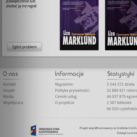
powiększenie lub
dodać ją na regał.
Zgłoś problem
Kontakt
Regulamin
5 544 372 dzieła
Zespół
Polityka prywatności
32 886 921 reko
Media
Cennik usług
46 037 879 egze
Współpraca
O projekcie
2 387 bibliotek
66 020 czytelnik
Projekt współfinansowany ze środków Unii 
Dotacje na inno