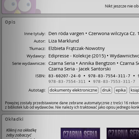
Nikt jeszcze nie o
Opis
Den röda vargen
Czerwona wilczyca Cz. 
Inne tytuły:
Liza Marklund
Autor:
Elżbieta Frątczak-Nowotny
Tłumacz:
Edipresse - Kolekcje
(2015)
Wydawnictwo
Wydawcy:
Czarna Seria
Annika Bengtzon
Czarna S
Serie wydawnicze:
Czarna Seria - Jacek Santorski
ISBN:
83-60207-24-0
978-83-7554-311-7
978-83-7554-311
978-83-7553-311-7
Autotagi:
dokumenty elektroniczne
druk
epika
ksią
Powyżej zostały przedstawione dane zebrane automatycznie z treści 16 rekor
z bibliotek lub od wydawców. Nie należy ich traktować jako opisu jednego ko
Okładki
Kliknij na okładkę
żeby zobaczyć