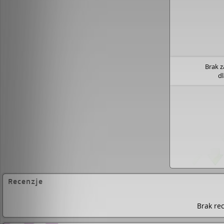
Brak 
d
Recenzje
Brak rec