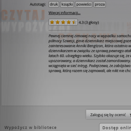
Autotagi:
druk
książki
powieści
proza
Więcej informacji...
4.3
(
3 głosy
)
Pewnej ciemnej zimowej nocy w wypadku samoch
północy Szwecji, ginie dziennikarz miejscowej gaze
zainteresowanie Anniki Bengtzon, która ostatnio 
dziennikarzem w związku ze sprawą pewnego atak
latach 60. ubiegłego wieku. Szybko okazuje się, że
upozorowany, a dziennikarz został zamordowany. 
wciągnięta w sieć intryg. Podejrzewa, że zabójstw
sprawą, którą razem się zajmowali, ale nikt nie chce 
szef wręcz zakazuje jej zajmowania się sprawą, A
na własną rękę. Ślady prowadzą do działającej w
maoistycznej. Sprawa nabiera przyspieszenia, gdy
ówczesnych członków grupy, tytułowa Czerwona Wi
obecnym rządzie. Annika walczy teraz nie tylko z t
ale i z obecnym politycznym establishmentem.
Zaloguj się by ocenić
Wypożycz w bibliotece
Dostęp onli