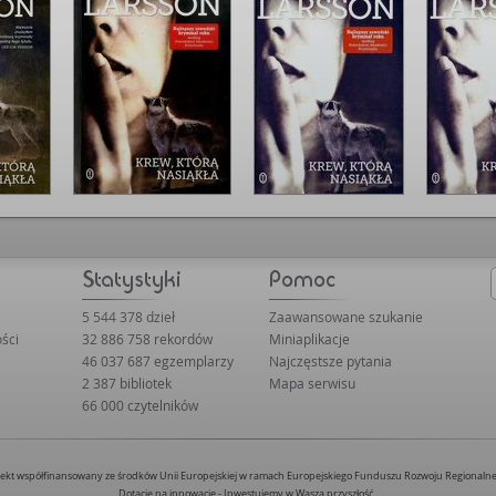
5 544 378 dzieł
Zaawansowane szukanie
ści
32 886 758 rekordów
Miniaplikacje
46 037 687 egzemplarzy
Najczęstsze pytania
2 387 bibliotek
Mapa serwisu
66 000 czytelników
jekt współfinansowany ze środków Unii Europejskiej w ramach Europejskiego Funduszu Rozwoju Regionaln
Dotacje na innowacje - Inwestujemy w Waszą przyszłość