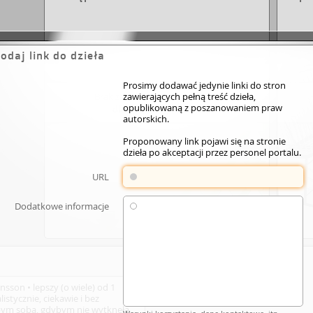
odaj link do dzieła
Prosimy dodawać jedynie linki do stron
Brak zasobów elektronicznych
zawierających pełną treść dzieła,
opublikowaną z poszanowaniem praw
dla wybranego dzieła.
autorskich.
Proponowany link pojawi się na stronie
dzieła po akceptacji przez personel portalu.
URL
Dodatkowe informacje
Dodaj link
nsson • lepszy (o wiele) od 1
istycznie, ciekawie i bez
abym sobą, gdybym nie wytkneła