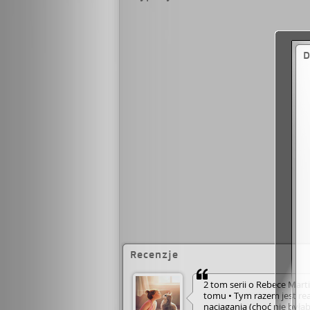
D
Recenzje
2 tom serii o Rebece Marti
tomu • Tym razem jest real
naciągania (choć nie był