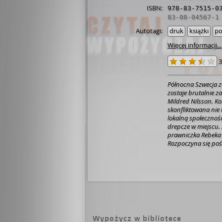
ISBN:
978-83-7515-0
83-08-04567-1
Autotagi:
druk
książki
po
Więcej informacji...
3
Północna Szwecja z
zostaje brutalnie 
Mildred Nilsson. K
skonfliktowana nie 
lokalną społecznoś
drepcze w miejscu.
prawniczka Rebeka 
Rozpoczyna się pośc
nagrodzono w 2004 
kryminalnej. [empi
Wypożycz w bibliotece