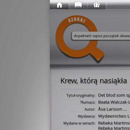
Wyszukaj w serwisie
Krew, którą nasiąkła
Det blod som spi
Tytuł oryginalny:
Beata Walczak-
Tłumacz:
Åsa Larsson
...
Autor:
Wydawnictwo Li
Wydawca:
Rebeka Martins
Wydane w seriach:
Rebeka Martins