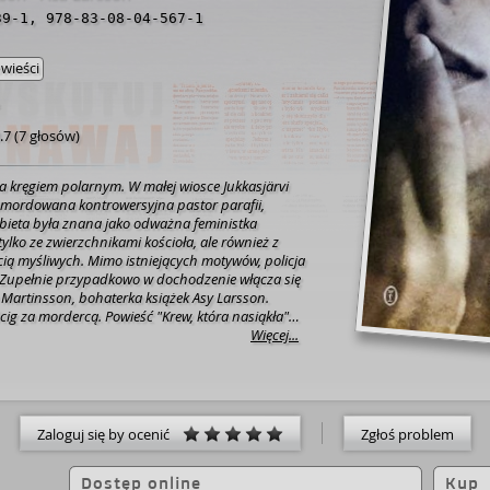
39-1
,
978-83-08-04-567-1
wieści
.7
(
7 głosów
)
a kręgiem polarnym. W małej wiosce Jukkasjärvi
zamordowana kontrowersyjna pastor parafii,
obieta była znana jako odważna feministka
tylko ze zwierzchnikami kościoła, ale również z
cią myśliwych. Mimo istniejących motywów, policja
 Zupełnie przypadkowo w dochodzenie włącza się
Martinsson, bohaterka książek Asy Larsson.
ig za mordercą. Powieść "Krew, która nasiąkła"
tytułem najlepszej szwedzkiej powieści
Więcej...
k.com]
Zaloguj się by ocenić
Zgłoś problem
Dostęp online
Kup