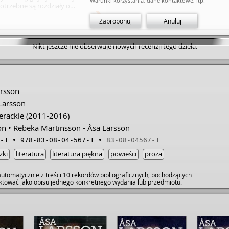
Warunki korzystania, dane kontaktowe, itp.
potrzebne są rozdziały o
tej Ochroną, która dostała
Zaproponuj
Anuluj
 odrębnych rozdziałach). Jednak,
od pierwszych chwil czytania.
odowisko kościelne, pastorów i
Nikt jeszcze nie obserwuje nowych recenzji tego dzieła.
h mocnej lub słabiej, lub też
ów. I można by powiedzieć, że
nego staje się kalkowaniem z
 bardziej mylnego. Tutaj środowisko
rygujące - i co lepsze, także
 posiadaniem dobrobytu. W końcu
arsson
 (gdy Bóg skończył dzieło
Larsson
erackie
(2011-2016)
on
Rebeka Martinsson - Åsa Larsson
-1
978-83-08-04-567-1
83-08-04567-1
żki
literatura
literatura piękna
powieści
proza
utomatycznie z treści 10 rekordów bibliograficznych, pochodzących
raktować jako opisu jednego konkretnego wydania lub przedmiotu.