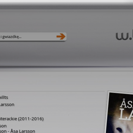
llts
Larsson
terackie
(2011-2016)
son
son - Åsa Larsson