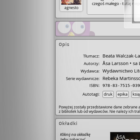
czegoś małego - tutaj nie
agnesto
Złotonogiej. Wilczycy obję
zaszczyt bycia opisania w
mimo tego, fabuła wciąga 
Ponownie wchodzimy w śr
proboszcza oraz wierzącyc
kompletnych odszczepieńc
powielanie motywu religij
ksiązki na książkę. A, nic
Opis
duszpasterzy jest nader int
zaślepione pieniądzem i
Beata Walczak-L
Tłumacz:
na kasie zbudowano świat
Åsa Larsson
sa 
Autorzy:
tworzenia).
Wydawnictwo Lit
Wydawca:
Rebeka Martinss
Serie wydawnicze:
ISBN:
978-83-7515-039
Autotagi:
druk
epika
ksią
Powyżej zostały przedstawione dane zebrane a
z bibliotek lub od wydawców. Nie należy ich t
Okładki
Kliknij na okładkę
żeby zobaczyć