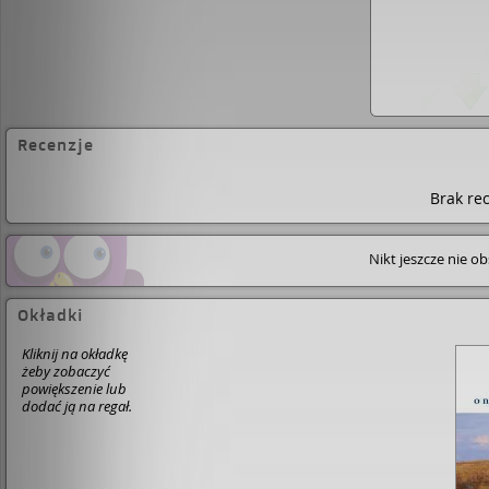
Recenzje
Brak rec
Nikt jeszcze nie o
Okładki
Kliknij na okładkę
żeby zobaczyć
powiększenie lub
dodać ją na regał.