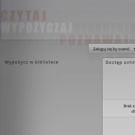
Zaloguj się by ocenić
Wypożycz w bibliotece
Dostęp onli
Brak 
d