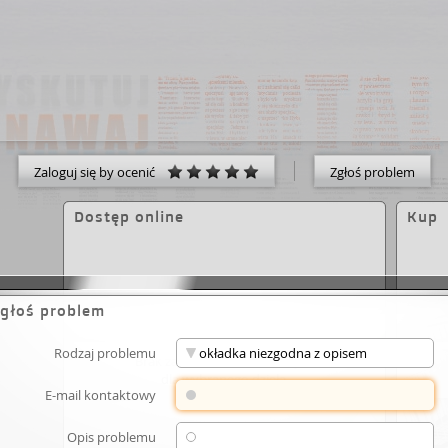
Zaloguj się by ocenić
Zgłoś problem
Dostęp online
Kup
głoś problem
Rodzaj problemu
Brak zasobów elektronicznych
dla wybranego dzieła.
E-mail kontaktowy
Opis problemu