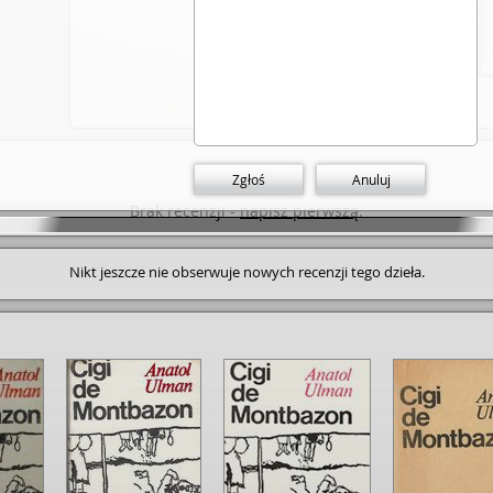
Dodaj link
Zgłoś
Anuluj
Brak recenzji -
napisz pierwszą
.
Nikt jeszcze nie obserwuje nowych recenzji tego dzieła.