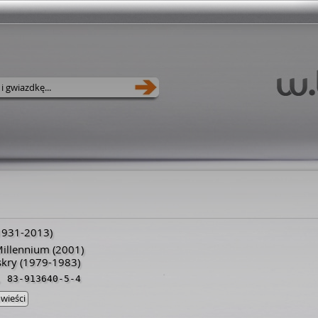
1931
-
2013
)
illennium
(2001)
skry
(1979-1983)
,
83-913640-5-4
wieści