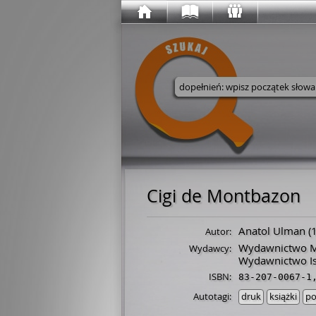
Wyszukaj w serwisie
Cigi de Montbazon
Anatol Ulman
(
Autor:
Wydawnictwo M
Wydawcy:
Wydawnictwo I
ISBN:
83-207-0067-1
Autotagi:
druk
książki
po