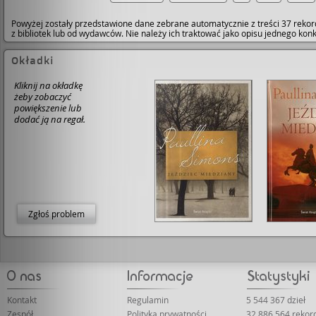
Powyżej zostały przedstawione dane zebrane automatycznie z treści 37 rekor
z bibliotek lub od wydawców. Nie należy ich traktować jako opisu jednego ko
Okładki
Kliknij na okładkę
żeby zobaczyć
powiększenie lub
dodać ją na regał.
Zgłoś problem
Kontakt
Regulamin
5 544 367 dzieł
Zespół
Polityka prywatności
32 886 564 rekor