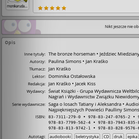
monikarudawu
Nikt jeszcze nie o
Opis
The bronze horseman
Jeździec Miedzian
Inne tytuły:
Paulina Simons
Jan Kraśko
Autorzy:
Jan Kraśko
Tłumacz:
Dominika Ostałowska
Lektor:
Jan Kraśko
Jacek Kiss
Redakcja:
Świat Książki - Grupa Wydawnicza Weltbil
Wydawcy:
Nagrań i Wydawnictw Związku Niewidom
Saga o losach Tatiany i Aleksandra
Audio
Serie wydawnicze:
Najpiękniejszych Powieści Paulliny Simon
ISBN:
83-7311-279-0
978-83-247-0765-2
978-83-7799-562-4
978-83-7943-835-
978-83-813-9742-1
978-83-828-9576-
Autotagi:
audiobooki
beletrystyka
CD
druk
epika