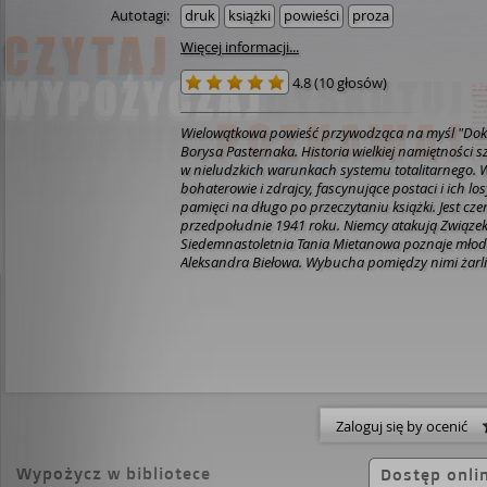
Autotagi:
druk
książki
powieści
proza
Więcej informacji...
4.8
(
10 głosów
)
Wielowątkowa powieść przywodząca na myśl "Dok
Borysa Pasternaka. Historia wielkiej namiętności s
w nieludzkich warunkach systemu totalitarnego. W
bohaterowie i zdrajcy, fascynujące postaci i ich lo
pamięci na długo po przeczytaniu książki. Jest cz
przedpołudnie 1941 roku. Niemcy atakują Związek 
Siedemnastoletnia Tania Mietanowa poznaje młode
Aleksandra Biełowa. Wybucha pomiędzy nimi żarliw
jest to miłość łatwa. Aleksander musi ukrywać pr
Jest Amerykaninem szantażowanym przez swego 
jedynego człowieka, który zna jego głęboko skryw
i blokada Leningradu niszczą w straszliwy sposó
rozszalała Newa w poemacie Puszkina "Jeździec Mi
Aleksander i Tania, jak bohaterowie poematu - Eug
stają się ofiarami żywiołu. Mimo to udaje im się pr
miłości i szczęścia. Czy ocaleją, czy zdołają uciec
Zaloguj się by ocenić
później "imperium zła"?
Wypożycz w bibliotece
Dostęp onli