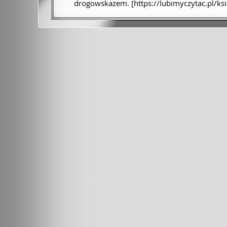
drogowskazem. [https://lubimyczytac.pl/ks