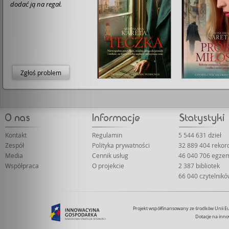
dodać ją na regał.
Zgłoś problem
Kontakt
Regulamin
5 544 631 dzieł
Zespół
Polityka prywatności
32 889 404 rekor
Media
Cennik usług
46 040 706 egze
Współpraca
O projekcie
2 387 bibliotek
66 040 czytelnik
Projekt współfinansowany ze środków Unii 
Dotacje na inno