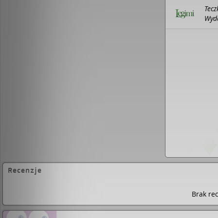
Tecz
Wyda
Recenzje
Brak rec