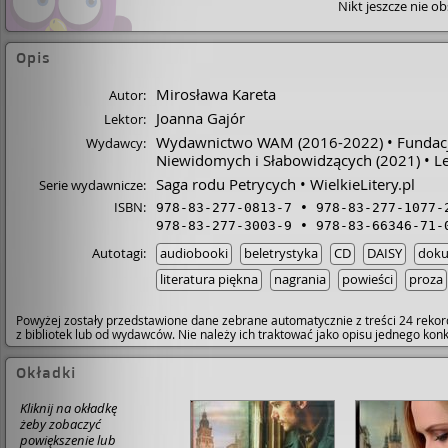
Nikt jeszcze nie o
Opis
Mirosława Kareta
Autor:
Joanna Gajór
Lektor:
Wydawnictwo WAM
(2016-2022)
Fundacj
Wydawcy:
Niewidomych i Słabowidzących
(2021)
L
Saga rodu Petrycych
WielkieLitery.pl
Serie wydawnicze:
ISBN:
978-83-277-0813-7
978-83-277-1077-
978-83-277-3003-9
978-83-66346-71-
Autotagi:
audiobooki
beletrystyka
CD
DAISY
doku
literatura piękna
nagrania
powieści
proza
Powyżej zostały przedstawione dane zebrane automatycznie z treści 24 rekor
z bibliotek lub od wydawców. Nie należy ich traktować jako opisu jednego ko
Okładki
Kliknij na okładkę
żeby zobaczyć
powiększenie lub