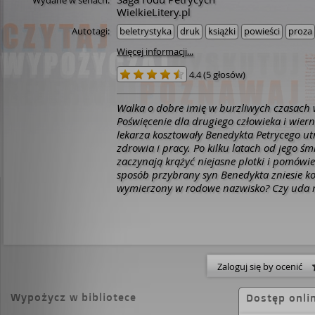
Wydane w seriach:
WielkieLitery.pl
Autotagi:
beletrystyka
druk
książki
powieści
proza
Więcej informacji...
4.4
(
5 głosów
)
Walka o dobre imię w burzliwych czasach w
Poświęcenie dla drugiego człowieka i wier
lekarza kosztowały Benedykta Petrycego ut
zdrowia i pracy. Po kilku latach od jego śm
zaczynają krążyć niejasne plotki i pomówie
sposób przybrany syn Benedykta zniesie kol
wymierzony w rodowe nazwisko? Czy uda m
kto jest reżyserem skandalu? Jak daleko bę
posunąć, by dotrzeć do prawdy? Kolejna odsłona dziejów
rodziny Petrycych ukazuje mroczną powo
rzeczywistość i działania władz, które nie 
człowiekowi możliwości wyboru. Opowiad
Zaloguj się by ocenić
życiorysach, nieuleczonych ranach i sytua
nawet miłość mogła okazać się fałszywym
[https://lubimyczytac.pl/ksiazka/4808598/t
Wypożycz w bibliotece
Dostęp onli