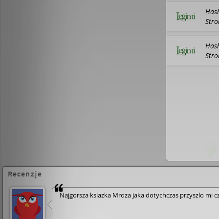
Hash
Stro
Hash
Stro
Recenzje
Najgorsza ksiazka Mroza jaka dotychczas przyszlo mi c