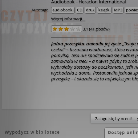
Audiobook - Heraclon International
Autotagi:
audiobooki
CD
druk
książki
MP3
powieś
Więcej informacji...
3.1
(
41 głosów
)
Jedna przesyłka zmieniła jej życie
„Twoja 
czeka!” – brzmiała wiadomość, która wydaw
pomyłką. Tesa nie spodziewała się żadnej pr
zamawiała w sieci – a nawet gdyby to zrobi
wybrałaby dostawy do paczkomatu. Jeśli ni
wychodziła z domu.
Postanowiła jednak s
przesyłkę – i okazało się to największym bł
kiedykolwiek popełniła. Wpadła bowiem w 
która miała zupełnie odmienić jej życie…
G
odkrywa swoją przeszłość, przez media sp
przetacza się nowy trend. Kolejni internau
wpisy z hashtagiem #apsyda. I nie byłoby
gdyby nie fakt, że osoby te od lat uznawan
Zaloguj się by ocenić
Wypożycz w bibliotece
Dostęp onli