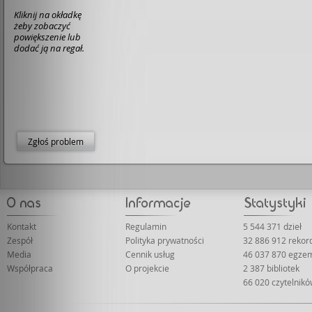
Kliknij na okładkę
żeby zobaczyć
powiększenie lub
dodać ją na regał.
Zgłoś problem
Kontakt
Regulamin
5 544 371 dzieł
Zespół
Polityka prywatności
32 886 912 reko
Media
Cennik usług
46 037 870 egze
Współpraca
O projekcie
2 387 bibliotek
66 020 czytelnik