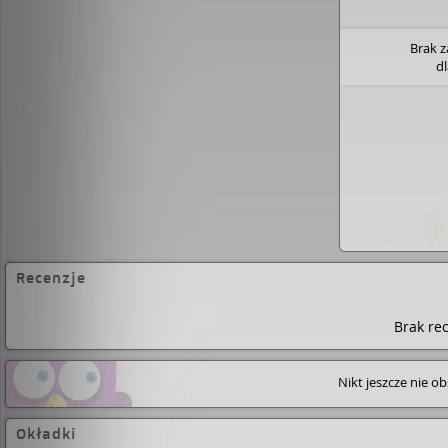
Brak 
d
Recenzje
Brak rec
Nikt jeszcze nie o
Okładki