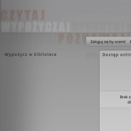
Zaloguj się by ocenić
Wypożycz w bibliotece
Dostęp onli
Brak 
d