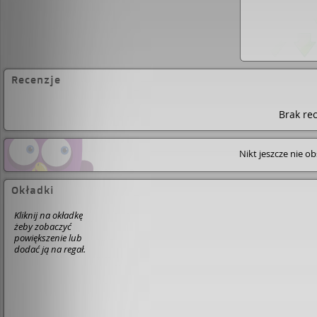
Recenzje
Brak rec
Nikt jeszcze nie o
Okładki
Kliknij na okładkę
żeby zobaczyć
powiększenie lub
dodać ją na regał.