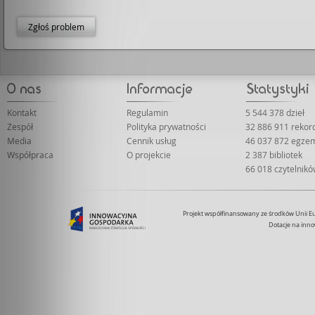
Zgłoś problem
Kontakt
Regulamin
5 544 378 dzieł
Zespół
Polityka prywatności
32 886 911 reko
Media
Cennik usług
46 037 872 egze
Współpraca
O projekcie
2 387 bibliotek
66 018 czytelnik
Projekt współfinansowany ze środków Unii 
Dotacje na inno