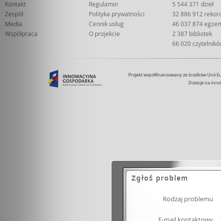
Kontakt
Regulamin
5 544 371 dzieł
Zespół
Polityka prywatności
32 886 912 reko
Media
Cennik usług
46 037 874 egze
Współpraca
O projekcie
2 387 bibliotek
66 020 czytelnik
Projekt współfinansowany ze środków Unii 
Dotacje na inno
Zgłoś problem
Rodzaj problemu
E-mail kontaktowy