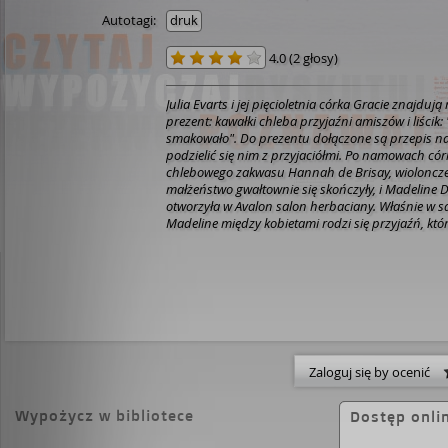
Autotagi:
druk
4.0
(
2 głosy
)
Julia Evarts i jej pięcioletnia córka Gracie znajdu
prezent: kawałki chleba przyjaźni amiszów i liścik
smakowało". Do prezentu dołączone są przepis na
podzielić się nim z przyjaciółmi. Po namowach córk
chlebowego zakwasu Hannah de Brisay, wiolonczelis
małżeństwo gwałtownie się skończyły, i Madeline 
otworzyła w Avalon salon herbaciany. Właśnie w 
Madeline między kobietami rodzi się przyjaźń, któ
życie...
Zaloguj się by ocenić
Wypożycz w bibliotece
Dostęp onli