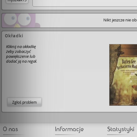
Nikt jeszcze nie o
Okładki
Kliknij na okładkę
żeby zobaczyć
powiększenie lub
dodać ją na regał.
Zgłoś problem