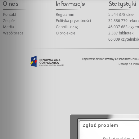
Kontakt
Regulamin
5 544 378 dzieł
Zespół
Polityka prywatności
32 886 779 reko
Media
Cennik usług
46 037 683 egze
Współpraca
O projekcie
2 387 bibliotek
66 009 czytelnik
Projekt współfinansowany ze środków Unii 
Dotacje na inno
Zgłoś problem
Rodzaj problemu