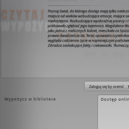
Poznaj świat, do którego dostęp mają tylko nielicz
miejsce od wieków wzbudzające emocje, mające swo
niedostępne. Rozbudzające wyobraźnię pisarzy i r
próbowało zgłębiać jego tajemnice. Magdalena Wol
jako jedna z nielicznych kobiet, mieszkała za Spi
prawie dwadzieścia lat. Teraz opowiada czytelniko
wygląda codzienne życie w najmniejszym państwie
Zdradza zaskakujące fakty i ciekawostki. Tłumaczy,
system karny, administracyjny, opieka medyczna. 
watykański paszport, ile cel ma tamtejsze więzienie 
mogą zapraszać kolegów i robić w watykańskim m
imprezy? Watykan to nie tylko siedziba najwyższy
katolickiego, to również miejsce życia blisko cztery
czego stu świeckich, których sąsiadem jest sam p
Wolińska-Riedi - znana dziennikarka, obywatelka
Zaloguj się by ocenić
Wypożycz w bibliotece
Dostęp onli