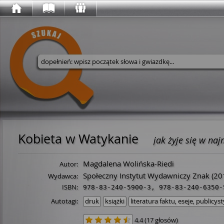
Wyszukaj w serwisie
Kobieta w Watykanie
jak żyje się w na
Magdalena Wolińska-Riedi
Autor:
Społeczny Instytut Wydawniczy Znak
(20
Wydawca:
ISBN:
978-83-240-5900-3
,
978-83-240-6350-
Autotagi:
druk
książki
literatura faktu, eseje, publicys
4.4
(
17 głosów
)