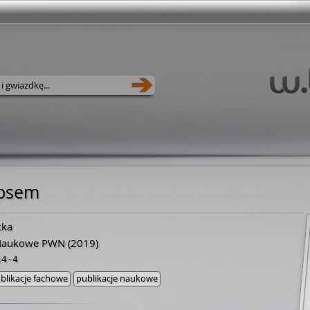
 psem
cka
Naukowe PWN
(2019)
14-4
blikacje fachowe
publikacje naukowe