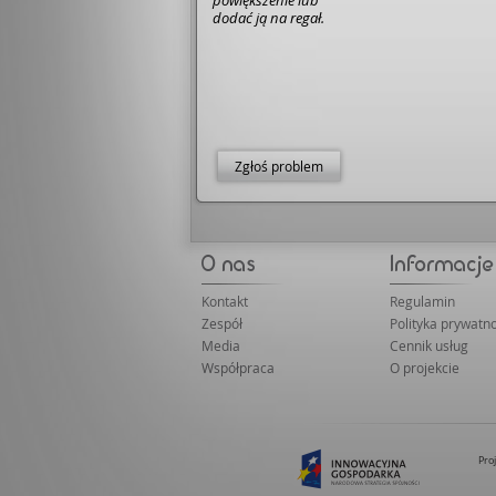
powiększenie lub
dodać ją na regał.
Zgłoś problem
Kontakt
Regulamin
Zespół
Polityka prywatno
Media
Cennik usług
Współpraca
O projekcie
Pro