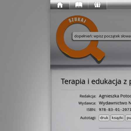
Wyszukaj w serwisie
Terapia i edukacja z
Agnieszka Poto
Redakcja:
Wydawnictwo 
Wydawca:
ISBN:
978-83-01-207
Autotagi:
druk
książki
pu