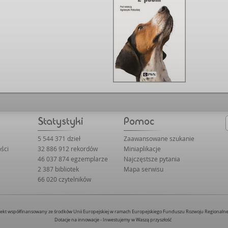
5 544 371 dzieł
Zaawansowane szukanie
ści
32 886 912 rekordów
Miniaplikacje
46 037 874 egzemplarze
Najczęstsze pytania
2 387 bibliotek
Mapa serwisu
66 020 czytelników
jekt współfinansowany ze środków Unii Europejskiej w ramach Europejskiego Funduszu Rozwoju Regionaln
Dotacje na innowacje - Inwestujemy w Waszą przyszłość