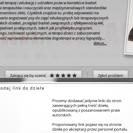
sali terapię i edukację z udziałem psów w kontekście badań
i terapeutów i nauczycieli oraz międzynarodowych standardów
nik znajdzie tu: próbę odpowiedzi na
y warto angażować psy do zajęć edukacyjnych lub terapeutycznych
 takich działań, przegląd badań związanych z efektywnością AAI,
adnień praktycznych, takich jak profilaktyka pogryzień,
ingu zachowań społecznych, w terapii dzieci z zaburzeniami
wość wprowadzania elementów dogoterapii w pracy logopedy,
t programów (także resocjalizacyjnych) opieki i pomocy
Więcej...
h wpływu na postawy i osobowość.
Zaloguj się by ocenić
Zgłoś problem
odaj link do dzieła
Dostęp online
Kup
Prosimy dodawać jedynie linki do stron
zawierających pełną treść dzieła,
opublikowaną z poszanowaniem praw
autorskich.
Proponowany link pojawi się na stronie
dzieła po akceptacji przez personel portalu.
Brak zasobów elektronicznych