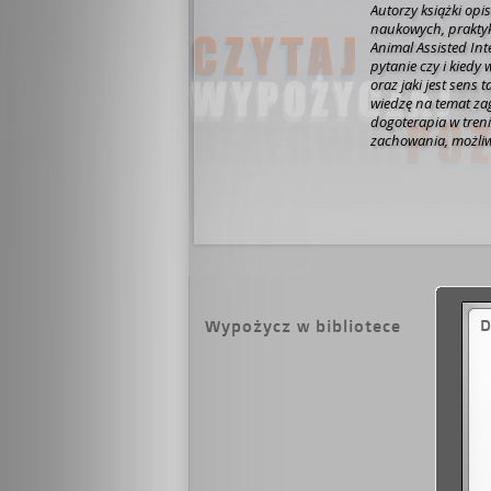
Autorzy książki opi
naukowych, praktyk
Animal Assisted Interventions (AAI). Czytel
pytanie czy i kied
oraz jaki jest sens
wiedzę na temat zag
dogoterapia w tren
zachowania, możli
informacje na tema
zwierzętom oraz ic
D
Wypożycz w bibliotece