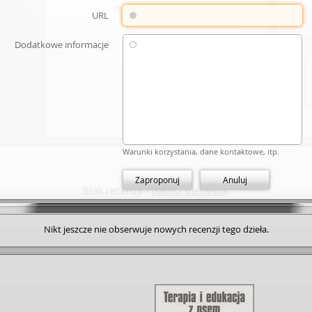
dla wybranego dzieła.
URL
Dodatkowe informacje
Dodaj link
Warunki korzystania, dane kontaktowe, itp.
Zaproponuj
Anuluj
Brak recenzji -
napisz pierwszą
.
Nikt jeszcze nie obserwuje nowych recenzji tego dzieła.