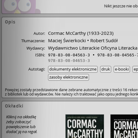
Nikt jeszcze nie o
Opis
Cormac McCarthy
(1933-2023)
Autor:
Maciej Świerkocki
Robert Sudół
Tłumaczenie:
Wydawnictwo Literackie Oficyna Literacka
Wydawcy:
ISBN:
978-83-08-04563-3
978-83-08-04565-
978-83-08-04653-3
Autotagi:
dokumenty elektroniczne
druk
e-booki
ep
zasoby elektroniczne
Powyżej zostały przedstawione dane zebrane automatycznie z treści 16 rekor
z bibliotek lub od wydawców. Nie należy ich traktować jako opisu jednego ko
Okładki
Kliknij na okładkę
żeby zobaczyć
powiększenie lub
dodać ją na regał.