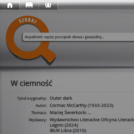
Wyszukaj w serwisie
W ciemność
Outer dark
Tytuł oryginalny:
Cormac McCarthy
(
1933
-
2023
)
Autor:
Maciej Świerkocki
...
Tłumacz:
Wydawnictwo Literackie Oficyna Literack
Wydawcy:
Legimi
(2024)
IBUK Libra
(2010)