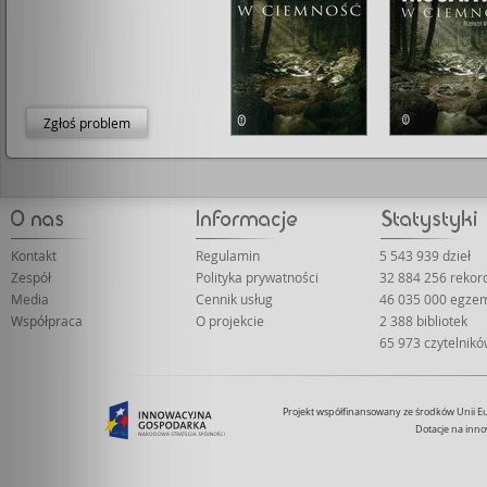
Zgłoś problem
Kontakt
Regulamin
5 543 939 dzieł
Zespół
Polityka prywatności
32 884 256 reko
Media
Cennik usług
46 035 000 egze
Współpraca
O projekcie
2 388 bibliotek
65 973 czytelnik
Projekt współfinansowany ze środków Unii 
Dotacje na inno