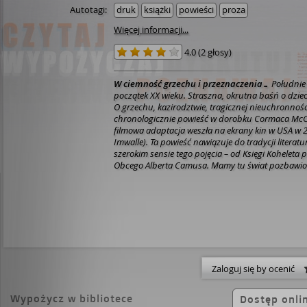
Autotagi:
druk
książki
powieści
proza
Więcej informacji...
4.0
(
2 głosy
)
W ciemność grzechu i przeznaczenia…
Południe
początek XX wieku. Straszna, okrutna baśń o dzie
O grzechu, kazirodztwie, tragicznej nieuchronnośc
chronologicznie powieść w dorobku Cormaca McCar
filmowa adaptacja weszła na ekrany kin w USA w 2
Imwalle).
Ta powieść nawiązuje do tradycji literatu
szerokim sensie tego pojęcia – od Księgi Koheleta p
Obcego Alberta Camusa. Mamy tu świat pozbawion
przyczynowości; świat, w którym ludzie są pół-anal
półzwierzęcymi. Tę ponurą rzeczywistość autor ko
siebie motywy ciemności, ślepoty, bezimienności,
Przewijają się one przez całą narrację. To piekło, H
Pełno tu aluzji do greckiej mitologii i chrześcijańs
wyrazistej warstwy realistycznej, jest to świat prz
krainie wyobraźni.
Dan Geddes, „The Satirist”
Zaloguj się by ocenić
Wypożycz w bibliotece
Dostęp onli