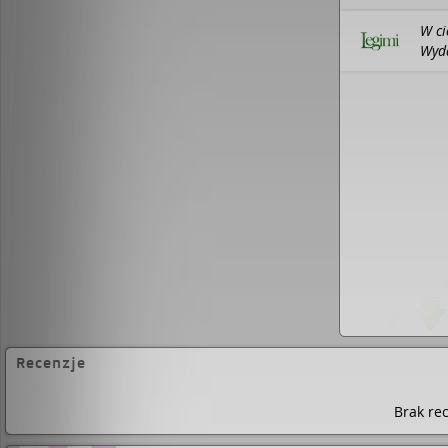
W ci
Wyda
Lite
202
Recenzje
Brak rec