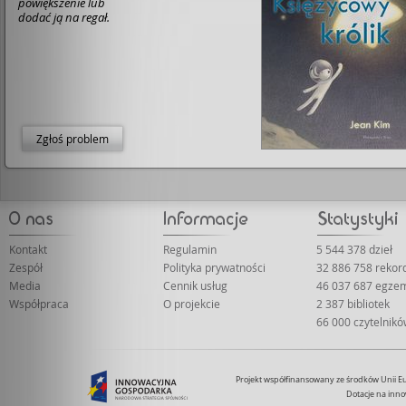
powiększenie lub
dodać ją na regał.
Zgłoś problem
Kontakt
Regulamin
5 544 378 dzieł
Zespół
Polityka prywatności
32 886 758 reko
Media
Cennik usług
46 037 687 egze
Współpraca
O projekcie
2 387 bibliotek
66 000 czytelnik
Projekt współfinansowany ze środków Unii 
Dotacje na inno