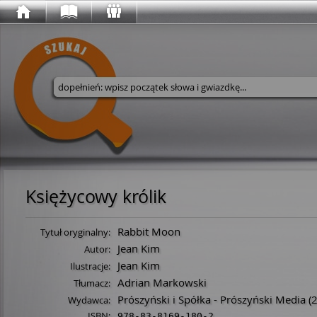
Wyszukaj w serwisie
Księżycowy królik
Rabbit Moon
Tytuł oryginalny:
Jean Kim
Autor:
Jean Kim
Ilustracje:
Adrian Markowski
Tłumacz:
Prószyński i Spółka - Prószyński Media
(2
Wydawca:
ISBN:
978-83-8169-180-2