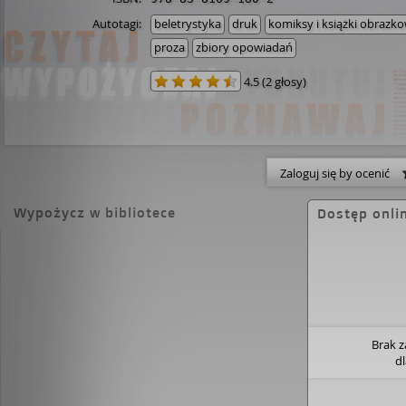
Autotagi:
beletrystyka
druk
komiksy i książki obrazk
proza
zbiory opowiadań
4.5
(
2 głosy
)
Zaloguj się by ocenić
Wypożycz w bibliotece
Dostęp onli
Brak 
d