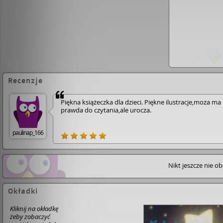
Recenzje
Piękna książeczka dla dzieci. Piękne ilustracje,moza ma
prawda do czytania,ale urocza.
paulinap_166
Nikt jeszcze nie o
Okładki
Kliknij na okładkę
żeby zobaczyć