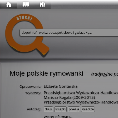
Wyszukaj w serwisie
Moje polskie rymowanki
tradycyjne p
Elżbieta Gontarska
Opracowanie:
Przedsiębiorstwo Wydawniczo-Handlowe 
Wydawcy:
Mariusz Rogala
(2009-2013)
Przedsiębiorstwo Wydawniczo-Handlowe
Autotagi:
druk
książki
poezja
wiersze
Więcej informacji...