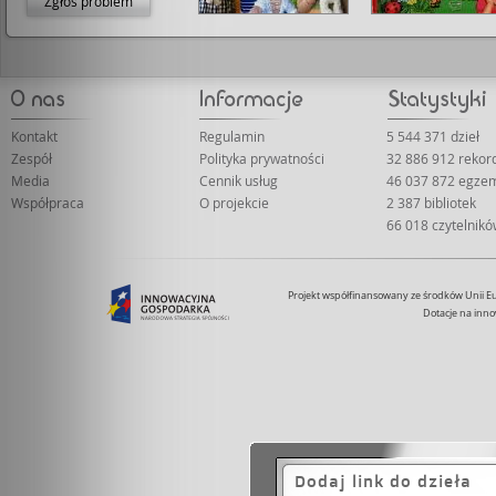
Zgłoś problem
Kontakt
Regulamin
5 544 371 dzieł
Zespół
Polityka prywatności
32 886 912 reko
Media
Cennik usług
46 037 872 egze
Współpraca
O projekcie
2 387 bibliotek
66 018 czytelnik
Projekt współfinansowany ze środków Unii 
Dotacje na inno
Dodaj link do dzieła