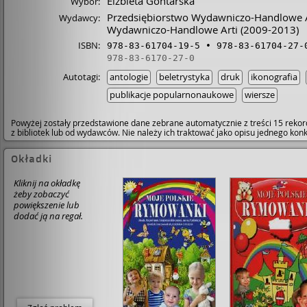
Elżbieta Gontarska
Wybór:
Przedsiębiorstwo Wydawniczo-Handlowe Ar
Wydawcy:
Wydawniczo-Handlowe Arti
(2009-2013)
ISBN:
978-83-61704-19-5
978-83-61704-27-
978-83-6170-27-0
Autotagi:
antologie
beletrystyka
druk
ikonografia
publikacje popularnonaukowe
wiersze
Powyżej zostały przedstawione dane zebrane automatycznie z treści 15 rekor
z bibliotek lub od wydawców. Nie należy ich traktować jako opisu jednego ko
Okładki
Kliknij na okładkę
żeby zobaczyć
powiększenie lub
dodać ją na regał.