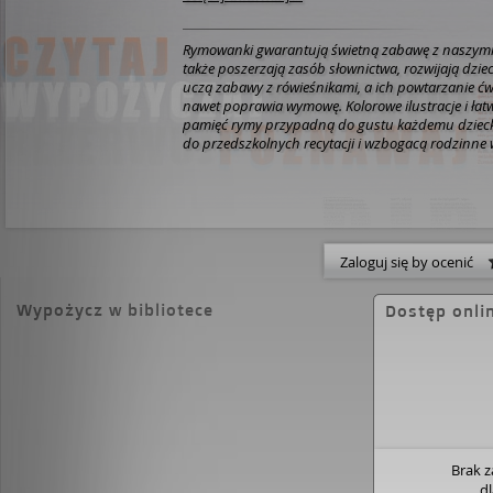
Rymowanki gwarantują świetną zabawę z naszymi
także poszerzają zasób słownictwa, rozwijają dzie
uczą zabawy z rówieśnikami, a ich powtarzanie ćw
nawet poprawia wymowę. Kolorowe ilustracje i ła
pamięć rymy przypadną do gustu każdemu dzieck
do przedszkolnych recytacji i wzbogacą rodzinne 
Zaloguj się by ocenić
Wypożycz w bibliotece
Dostęp onli
Brak 
d