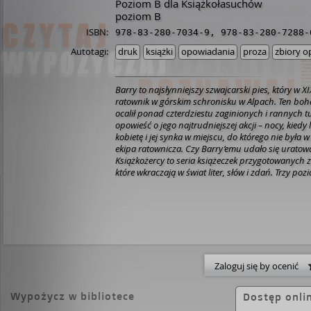
Poziom B dla Książkołasuchów
poziom B
ISBN:
978-83-280-7034-9
,
978-83-280-7288-
Autotagi:
druk
książki
opowiadania
proza
zbiory 
Barry to najsłynniejszy szwajcarski pies, który w XI
ratownik w górskim schronisku w Alpach. Ten boh
ocalił ponad czterdziestu zaginionych i rannych t
opowieść o jego najtrudniejszej akcji – nocy, kiedy
kobietę i jej synka w miejscu, do którego nie była w
ekipa ratownicza. Czy Barry’emu udało się uratowa
Książkożercy to seria książeczek przygotowanych z
które wkraczają w świat liter, słów i zdań. Trzy p
do umiejętności dziecka. Opieka merytoryczna, dy
językoznawcy z Uniwersytetu Warszawskiego. Cieka
nudy.
Zaloguj się by ocenić
Wypożycz w bibliotece
Dostęp onli