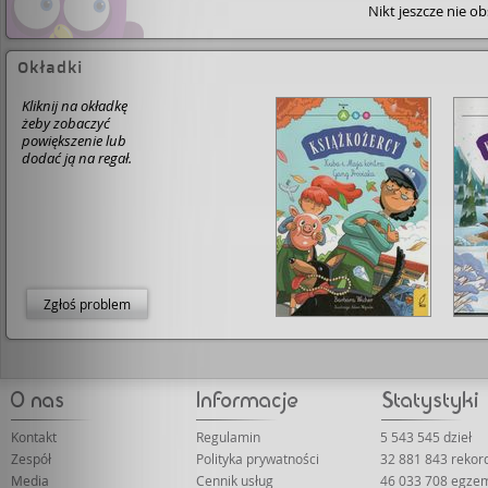
Nikt jeszcze nie o
Okładki
Kliknij na okładkę
żeby zobaczyć
powiększenie lub
dodać ją na regał.
Zgłoś problem
Kontakt
Regulamin
5 543 545 dzieł
Zespół
Polityka prywatności
32 881 843 rekor
Media
Cennik usług
46 033 708 egze