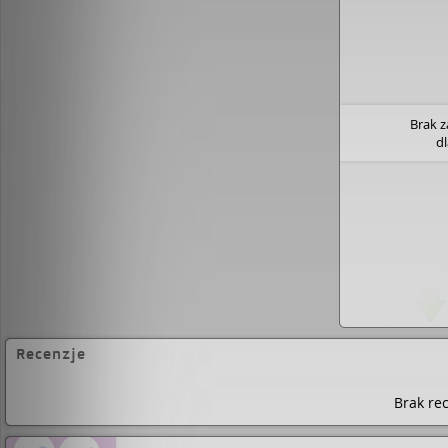
Brak 
d
Recenzje
Brak rec