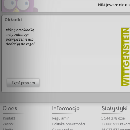
Nikt jeszcze nie o
Okładki
Kliknij na okładkę
żeby zobaczyć
powiększenie lub
dodać ją na regał.
Zgłoś problem
Kontakt
Regulamin
5 544 378 dzieł
Zespół
Polityka prywatności
32 886 911 reko
Media
Cennik usług
46 037 872 egze