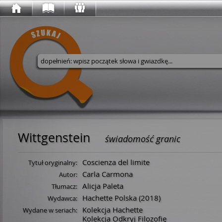
Wyszukaj w serwisie
Wittgenstein
świadomość granic
Coscienza del limite
Tytuł oryginalny:
Carla Carmona
Autor:
Alicja Paleta
Tłumacz:
Hachette Polska
(2018)
Wydawca:
Kolekcja Hachette
Wydane w seriach:
Kolekcja Odkryj Filozofię