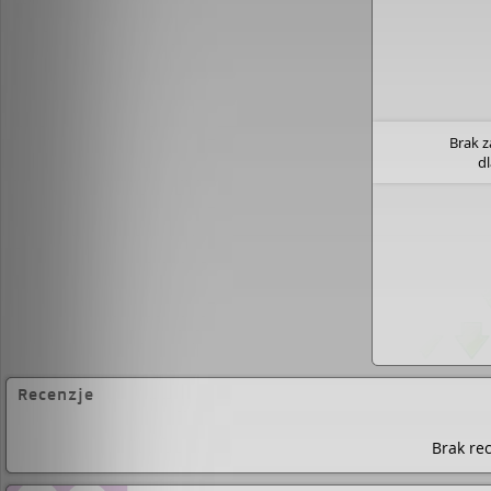
Brak 
d
Recenzje
Brak rec