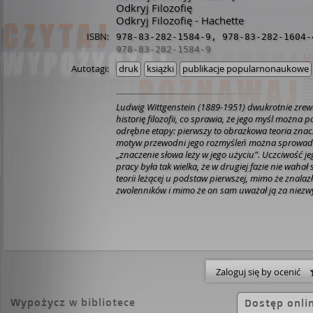
Odkryj Filozofię
Odkryj Filozofię - Hachette
ISBN:
978-83-282-1584-9
,
978-83-282-1604-
978-83-282-1584-9
Autotagi:
druk
książki
publikacje popularnonaukowe
Ludwig Wittgenstein (1889-1951) dwukrotnie zrew
historię filozofii, co sprawia, że jego myśl można 
odrębne etapy: pierwszy to obrazkowa teoria znac
motyw przewodni jego rozmyśleń można sprowad
„znaczenie słowa leży w jego użyciu”. Uczciwość jeg
pracy była tak wielka, że w drugiej fazie nie wahał 
teorii leżącej u podstaw pierwszej, mimo że znalaz
zwolenników i mimo że on sam uważał ją za niezw
historii filozofii. Niniejsza książka w przejrzysty 
główne aspekty filozofii Wittgensteina, a zarazem
nakreślenia portretu jego złożonej osobowości. P
przekonaniem autora, że filozofia i życie nie są roz
dziedzina stanowi odbicie drugiej.
Zaloguj się by ocenić
Wypożycz w bibliotece
Dostęp onli