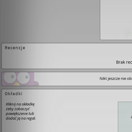
Recenzje
Brak rec
Nikt jeszcze nie o
Okładki
Kliknij na okładkę
żeby zobaczyć
powiększenie lub
dodać ją na regał.