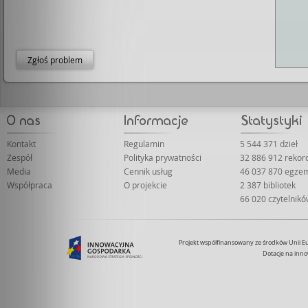
Zgłoś problem
Kontakt
Regulamin
5 544 371 dzieł
Zespół
Polityka prywatności
32 886 912 reko
Media
Cennik usług
46 037 870 egze
Współpraca
O projekcie
2 387 bibliotek
66 020 czytelnik
Projekt współfinansowany ze środków Unii 
Dotacje na inno