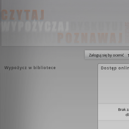
Zaloguj się by ocenić
Wypożycz w bibliotece
Dostęp onli
Brak 
d