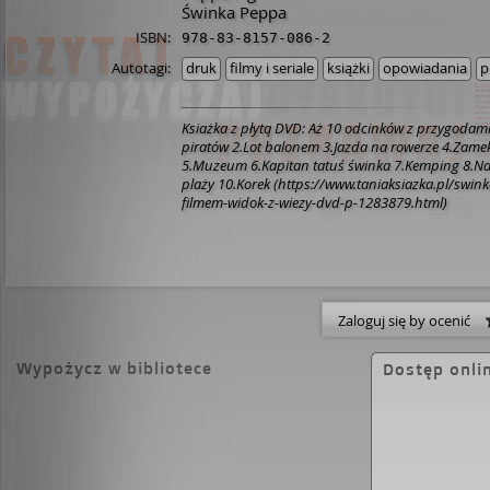
Świnka Peppa
ISBN:
978-83-8157-086-2
Autotagi:
druk
filmy i seriale
książki
opowiadania
p
Ksiażka z płytą DVD: Aż 10 odcinków z przygodam
piratów 2.Lot balonem 3.Jazda na rowerze 4.Zam
5.Muzeum 6.Kapitan tatuś świnka 7.Kemping 8.N
plaży 10.Korek (https://www.taniaksiazka.pl/swin
filmem-widok-z-wiezy-dvd-p-1283879.html)
Zaloguj się by ocenić
Wypożycz w bibliotece
Dostęp onli