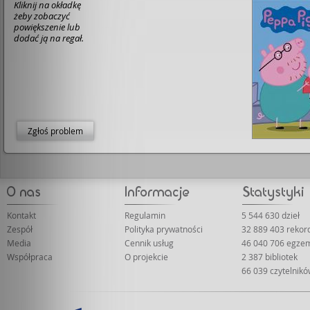
Kliknij na okładkę
żeby zobaczyć
powiększenie lub
dodać ją na regał.
Zgłoś problem
Kontakt
Regulamin
5 544 630 dzieł
Zespół
Polityka prywatności
32 889 403 rekor
Media
Cennik usług
46 040 706 egze
Współpraca
O projekcie
2 387 bibliotek
66 039 czytelnik