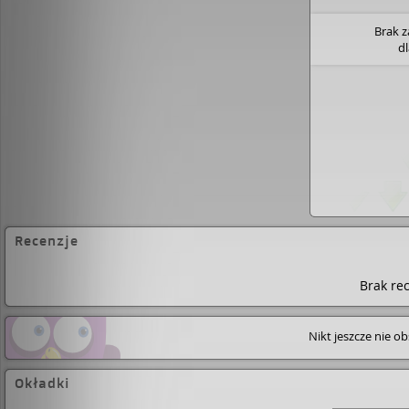
Brak 
d
Recenzje
Brak rec
Nikt jeszcze nie o
Okładki