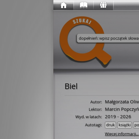
Wyszukaj w serwisie
Biel
Małgorzata Oli
Autor:
Marcin Popczyń
Lektor:
2019 - 2026
Wyd. w latach:
Autotagi:
druk
książki
po
Więcej informacji...