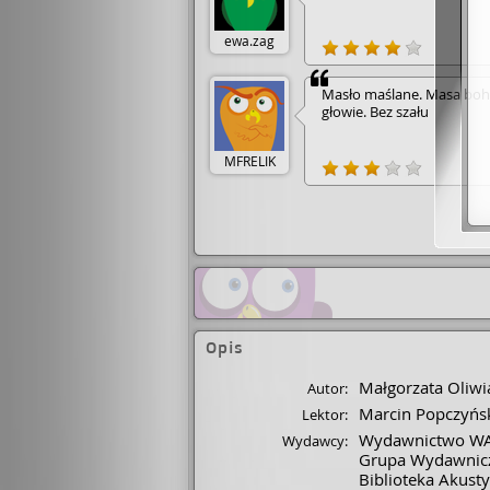
ewa.zag
Masło maślane. Masa boh
głowie. Bez szału
MFRELIK
Opis
Małgorzata Oliwi
Autor:
Marcin Popczyńs
Lektor:
Wydawnictwo W
Wydawcy:
Grupa Wydawnicz
Biblioteka Akust