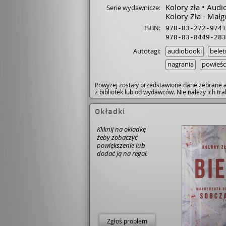
Kolory zła
Audi
Serie wydawnicze:
Kolory Zła - Małg
ISBN:
978-83-272-9741
978-83-8449-283
Autotagi:
audiobooki
belet
nagrania
powieśc
Powyżej zostały przedstawione dane zebrane a
z bibliotek lub od wydawców. Nie należy ich t
Okładki
Kliknij na okładkę
żeby zobaczyć
powiększenie lub
dodać ją na regał.
Zgłoś problem