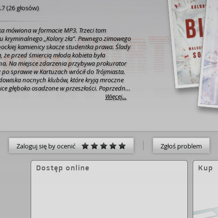
.7
(
26 głosów
)
a mówiona w formacie MP3. Trzeci tom
u kryminalnego „Kolory zła”. Pewnego zimowego
ockiej kamienicy skacze studentka prawa. Ślady
ją, że przed śmiercią młoda kobieta była
a. Na miejsce zdarzenia przybywa prokurator
ry po sprawie w Kartuzach wrócił do Trójmiasta.
dowiska nocnych klubów, które kryją mroczne
nice głęboko osadzone w przeszłości. Poprzedni
ń".
Więcej...
Zaloguj się by ocenić
Zgłoś problem
Dostęp online
Kup