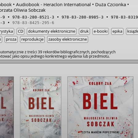
obook
Audiobook - Heraclon International
Duża Czcionka
orzata Oliwia Sobczak
-9
978-83-280-8521-3
978-83-280-8985-3
978-83-8319
-3
978-83-8425-295-6
rystyka
CD
dokumenty elektroniczne
druk
e-booki
epika
książk
i
proza
reprodukcje
zasoby elektroniczne
utomatycznie z treści 39 rekordów bibliograficznych, pochodzących
raktować jako opisu jednego konkretnego wydania lub przedmiotu.