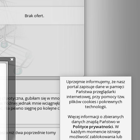
Brak ofert.
Uprzejmie informujemy, że nasz
portal zapisuje dane w pamięci
Państwa przeglądarki
internetowej, przy pomocy tzw.
 chaotyczna, gubiłam się w mnogości
plików cookies i pokrewnych
. Później jednak mnie wciągnęła i nie
technologii.
. Na pewno sięgnę po kolejne części.
Więcej informacji o zbieranych
danych znajdą Państwo w
Polityce prywatności
. W
każdym momencie istnieje
 lepsza niż dwa poprzednie tomy
możliwość zablokowania lub