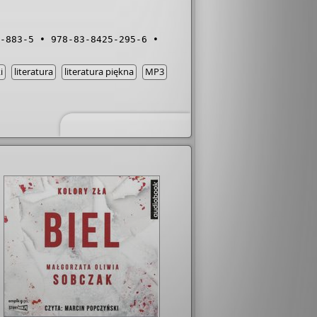
-883-5
978-83-8425-295-6
i
literatura
literatura piękna
MP3