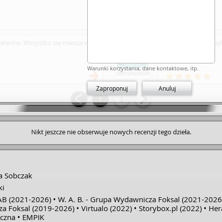
joanna.majgier
aterów. Wszystko się miesza w
Moim zdaniem najle
Warunki korzystania, dane kontaktowe, itp.
dkmakowski
Zaproponuj
Anuluj
1
2
Nikt jeszcze nie obserwuje nowych recenzji tego dzieła.
a Sobczak
ki
AB
(2021-2026)
W. A. B. - Grupa Wydawnicza Foksal
(2021-2026
a Foksal
(2019-2026)
Virtualo
(2022)
Storybox.pl
(2022)
Her
yczna
EMPIK