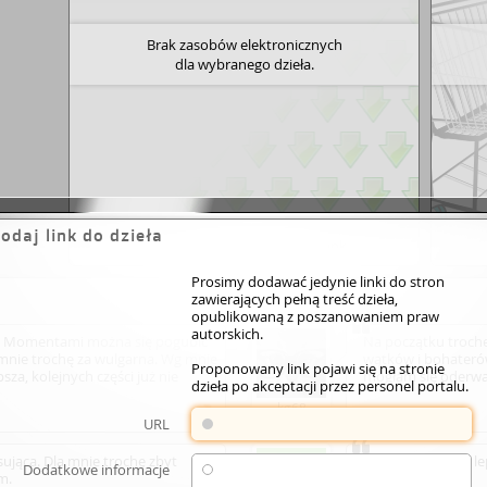
Brak zasobów elektronicznych
dla wybranego dzieła.
odaj link do dzieła
Dodaj link
Prosimy dodawać jedynie linki do stron
zawierających pełną treść dzieła,
opublikowaną z poszanowaniem praw
autorskich.
. Momentami można się pogubić
Na początku trochę
dla mnie trochę za wulgarna. Wg mnie
wątków i bohaterów
Proponowany link pojawi się na stronie
sza, kolejnych części już nie
mogłam się oderwać
dzieła po akceptacji przez personel portalu.
kg68
URL
sująca. Dla mnie trochę zbyt
Średnia , ale i tak
Dodatkowe informacje
m.