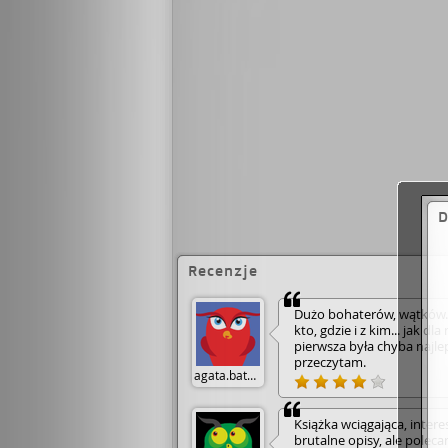
D
Recenzje
Dużo bohaterów, wątków
kto, gdzie i z kim... jak 
pierwsza była chyba najlep
przeczytam.
agata.batory
Książka wciągająca, intere
brutalne opisy, ale poleca