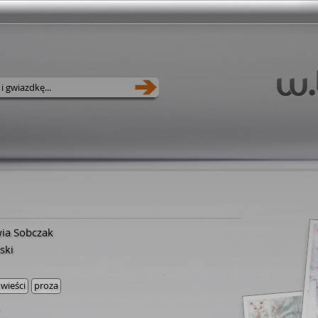
wia Sobczak
ski
wieści
proza