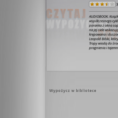
3
AUDIOBOOK. Książk
współczesnego cykl
poranka z okna sop
na jej ciele wskazu
krępowana i duszon
Leopold Bilski, któ
Tropy wiodą do śro
pragnienia i tajem
tom nosi tytuł "Czer
Wypożycz w bibliotece