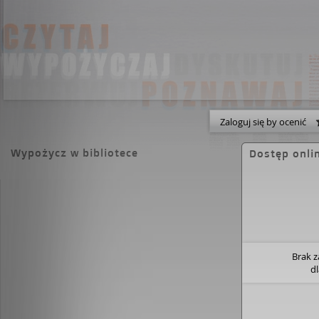
Zaloguj się by ocenić
Wypożycz w bibliotece
Dostęp onli
Brak 
d