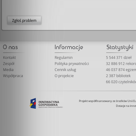
Zgłoś problem
Kontakt
Regulamin
5 544 371 dzieł
Zespół
Polityka prywatności
32 886 912 reko
Media
Cennik usług
46 037 874 egze
Współpraca
O projekcie
2 387 bibliotek
66 020 czytelnik
Projekt współfinansowany ze środków Unii 
Dotacje na inno