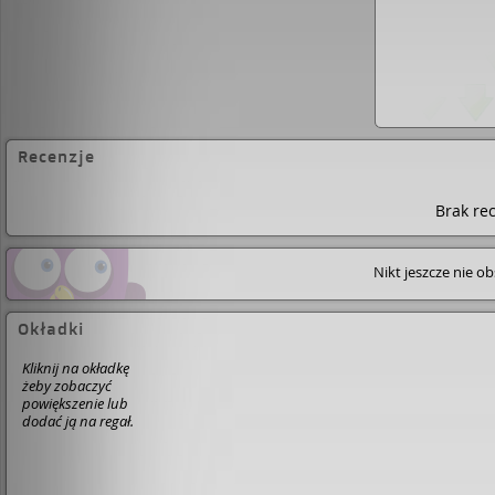
Recenzje
Brak rec
Nikt jeszcze nie o
Okładki
Kliknij na okładkę
żeby zobaczyć
powiększenie lub
dodać ją na regał.