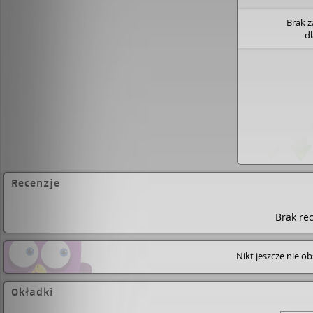
Brak 
d
Recenzje
Brak rec
Nikt jeszcze nie o
Okładki