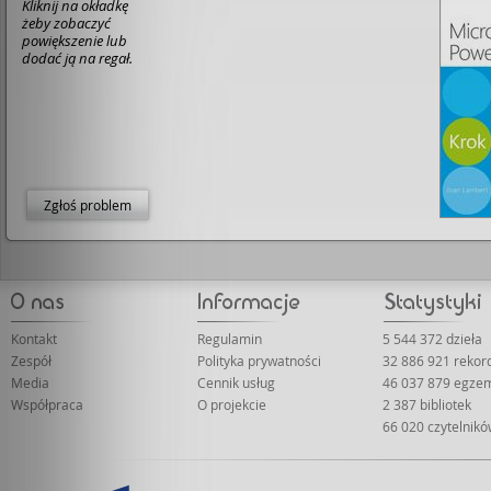
Kliknij na okładkę
żeby zobaczyć
powiększenie lub
dodać ją na regał.
Zgłoś problem
Kontakt
Regulamin
5 544 372 dzieła
Zespół
Polityka prywatności
32 886 921 reko
Media
Cennik usług
46 037 879 egze
Współpraca
O projekcie
2 387 bibliotek
66 020 czytelnik