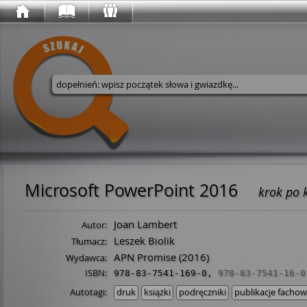
Wyszukaj w serwisie
Microsoft PowerPoint 2016
krok po 
Joan Lambert
Autor:
Leszek Biolik
Tłumacz:
APN Promise
(2016)
Wydawca:
ISBN:
978-83-7541-169-0
,
978-83-7541-16-0
Autotagi:
druk
książki
podręczniki
publikacje facho