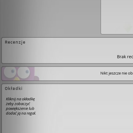
Recenzje
Brak rec
Nikt jeszcze nie o
Okładki
Kliknij na okładkę
żeby zobaczyć
powiększenie lub
dodać ją na regał.