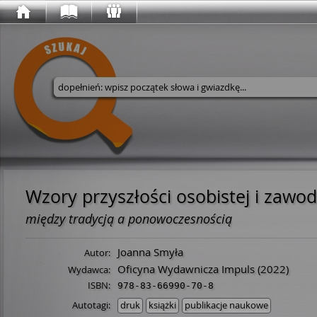
Wyszukaj w serwisie
Wzory przyszłości osobistej i zawod
między tradycją a ponowoczesnością
Joanna Smyła
Autor:
Oficyna Wydawnicza Impuls
(2022)
Wydawca:
ISBN:
978-83-66990-70-8
Autotagi:
druk
książki
publikacje naukowe