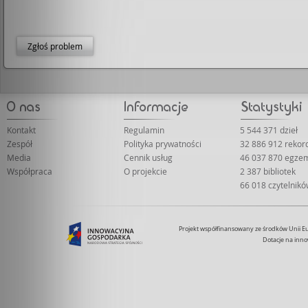
Zgłoś problem
Kontakt
Regulamin
5 544 371 dzieł
Zespół
Polityka prywatności
32 886 912 reko
Media
Cennik usług
46 037 870 egze
Współpraca
O projekcie
2 387 bibliotek
66 018 czytelnik
Projekt współfinansowany ze środków Unii 
Dotacje na inno