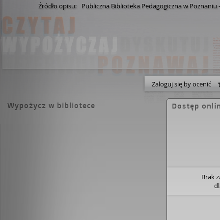
Źródło opisu:
Publiczna Biblioteka Pedagogiczna w Poznaniu
Zaloguj się by ocenić
Wypożycz w bibliotece
Dostęp onli
Brak 
d