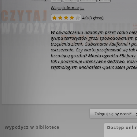
Więcej informacji...
4.0
(
3 głosy
)
W oświadczeniu nadanym przez radio nie
grupa terrorystów grozi spowodowaniem 
trzęsienia ziemi. Gubernator Kalifornii i po
ostrzeżenie. Czy warto przejmować się tak
brzmiącą groźbą? Młoda agentka FBI Judy
tak i podejmuje intensywne śledztwo. Roz
sejsmologiem Michaelem Quercusem przek
możliwości planowego wywoływania zabur
Hipotezę tę zdaje się potwierdzać nieocze
zarejestrowany w odludnej części stanu. 
terroryści, sygnujący swoje komunikaty ja
Gdzie znowu uderzą? Judy ma zaledwie czt
godzin, by powstrzymać szaleńców. W prz
gigantyczne trzęsienie ziemi obróci w rui
San Francisco... (olesiejuk.pl)
Zaloguj się by ocenić
Wypożycz w bibliotece
Dostęp onli