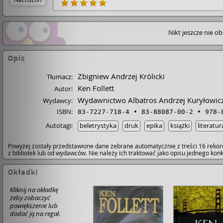
silniejsza (fizycznie), trochę sprytniejsza, chociaż i tak je
fachowcem wysokiej klasy. No, ale do pana Rambo na
szkolenie mogłaby się zgłosić, tylko że wtedy książka b
pewnie krótsza. Raz dwa i załatwiłaby łobuza złoczyńcę 
Nikt jeszcze nie o
Opis
Zbigniew Andrzej Królicki
Tłumacz:
Ken Follett
Autor:
Wydawnictwo Albatros Andrzej Kuryłowic
Wydawcy:
ISBN:
83-7227-718-4
83-88087-00-2
978-
Autotagi:
beletrystyka
druk
epika
książki
literatur
Powyżej zostały przedstawione dane zebrane automatycznie z treści 16 rekor
z bibliotek lub od wydawców. Nie należy ich traktować jako opisu jednego ko
Okładki
Kliknij na okładkę
żeby zobaczyć
powiększenie lub
dodać ją na regał.