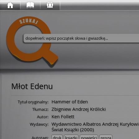
Wyszukaj w serwisie
Młot Edenu
Hammer of Eden
Tytuł oryginalny:
Zbigniew Andrzej Królicki
Tłumacz:
Ken Follett
Autor:
Wydawnictwo Albatros Andrzej Kuryłowi
Wydawcy:
Świat Książki
(2000)
Autotagi:
druk
książki
powieści
proza