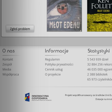
Zgłoś problem
Kontakt
Regulamin
5 543 939 dzieł
Zespół
Polityka prywatności
32 884 256 reko
Media
Cennik usług
46 035 000 egze
Współpraca
O projekcie
2 388 bibliotek
65 973 czytelnik
Projekt współfinansowany ze środków Unii 
Dotacje na inno