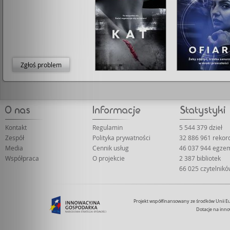
Zgłoś problem
Kontakt
Regulamin
5 544 379 dzieł
Zespół
Polityka prywatności
32 886 961 reko
Media
Cennik usług
46 037 944 egze
Współpraca
O projekcie
2 387 bibliotek
66 025 czytelnik
Projekt współfinansowany ze środków Unii 
Dotacje na inno