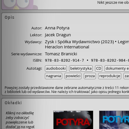
Nikt jeszcze nie o
Opis
Anna Potyra
Autor:
Jacek Dragun
Lektor:
Zysk i Spółka Wydawnictwo
(2023)
Legim
Wydawcy:
Heraclon International
Tomasz Branicki
Serie wydawnicze:
ISBN:
978-83-8202-914-7
978-83-8202-984-
Autotagi:
audiobooki
beletrystyka
CD
dokumenty el
nagrania
powieści
proza
reprodukcje
za
Powyżej zostały przedstawione dane zebrane automatycznie z treści 11 rekor
z bibliotek lub od wydawców. Nie należy ich traktować jako opisu jednego ko
Okładki
Kliknij na okładkę
żeby zobaczyć
powiększenie lub
dodać ją na regał.