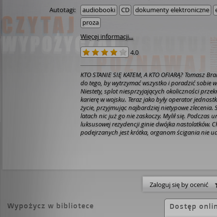
Autotagi:
audiobooki
CD
dokumenty elektroniczne
proza
Więcej informacji...
4.0
KTO STANIE SIĘ KATEM, A KTO OFIARĄ?
Tomasz Bran
do tego, by wytrzymać wszystko i poradzić sobie w 
Niestety, splot niesprzyjających okoliczności przekr
karierę w wojsku. Teraz jako były operator jednostk
życie, przyjmując najbardziej nietypowe zlecenia. S
latach nic już go nie zaskoczy.
Mylił się.
Podczas ur
luksusowej rezydencji ginie dwójka nastolatków. Ch
podejrzanych jest krótka, organom ścigania nie udaj
za tą wyjątkowo brutalną zbrodnią. Od tamtych w
czternaście lat, ale matka zamordowanego chłopa
pogodzić się z tym, że zabójca nie został ukarany. 
tajemniczą wiadomość od jednego z uczestników fa
budzi się w niej nowa nadzieja na to, że uda się w
zagadkę śmierci syna. Powierza to zadanie Branic
Zaloguj się by ocenić
ten na drodze do prawdy nie cofnie się przed nic
zawiedzie byłego komandosa do Portugalii, gdzie
Wypożycz w bibliotece
Dostęp onli
ulicach Lizbony przyjdzie mu stoczyć nierówną w
przeciwnikiem.
Anna Potyra, autorka bestsellerow