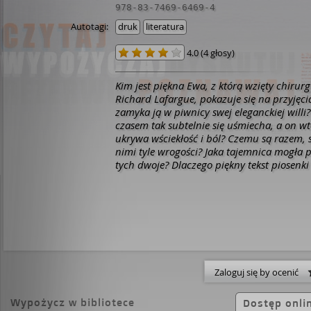
978-83-7469-6469-4
Autotagi:
druk
literatura
4.0
(
4 głosy
)
Kim jest piękna Ewa, z którą wzięty chirurg
Richard Lafargue, pokazuje się na przyjęc
zamyka ją w piwnicy swej eleganckiej willi
czasem tak subtelnie się uśmiecha, a on w
ukrywa wściekłość i ból? Czemu są razem, 
nimi tyle wrogości? Jaka tajemnica mogła 
tych dwoje? Dlaczego piękny tekst piosenki
stał się dla nich sposobem na wyrażanie a
nienawiści w najczystszej postaci? To książka, w której rozpacz
przenika się z perwersją. To Sade i Sartre 
historia kata i jego ofiary. Tylko dla dorosłych. Pra
ekranizacji książki zakupił Pedro Almodóvar. [Prószyński i
ka, 2008]
Zaloguj się by ocenić
Wypożycz w bibliotece
Dostęp onli