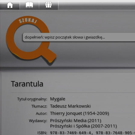
Wyszukaj w serwisie
Tarantula
Mygale
Tytuł oryginalny:
Tadeusz Markowski
Tłumacz:
Thierry Jonquet
(
1954
-
2009
)
Autor:
Prószyński Media
(2011)
Wydawcy:
Prószyński i Spółka
(2007-2011)
ISBN:
978-83-7469-649-4
,
978-83-7648-905-