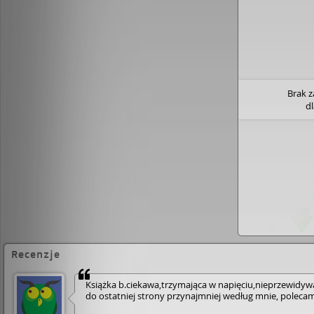
Brak 
d
Recenzje
Książka b.ciekawa,trzymająca w napięciu,niep­rzew­idyw­
do ostatniej strony przynajmniej według mnie, poleca