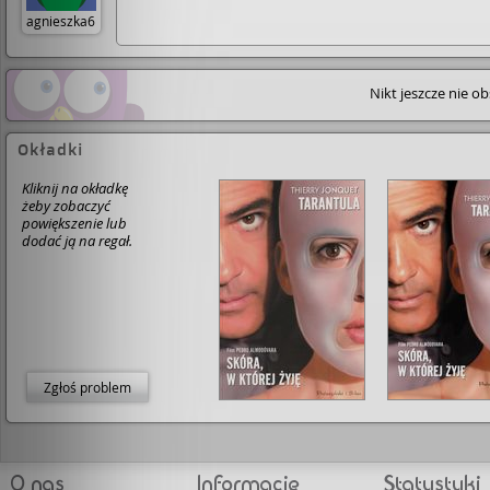
agnieszka6
Nikt jeszcze nie o
Okładki
Kliknij na okładkę
żeby zobaczyć
powiększenie lub
dodać ją na regał.
Zgłoś problem