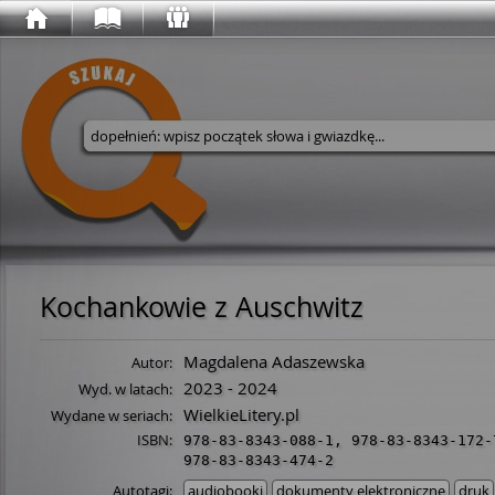
Wyszukaj w serwisie
Kochankowie z Auschwitz
Magdalena Adaszewska
Autor:
2023 - 2024
Wyd. w latach:
WielkieLitery.pl
Wydane w seriach:
ISBN:
978-83-8343-088-1
,
978-83-8343-172-
978-83-8343-474-2
Autotagi:
audiobooki
dokumenty elektroniczne
druk