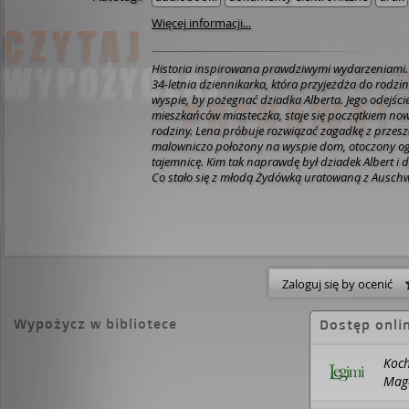
Więcej informacji...
Historia inspirowana prawdziwymi wydarzeniami.
34-letnia dziennikarka, która przyjeżdża do rod
wyspie, by pożegnać dziadka Alberta. Jego odejście,
mieszkańców miasteczka, staje się początkiem nowe
rodziny. Lena próbuje rozwiązać zagadkę z przeszło
malowniczo położony na wyspie dom, otoczony ogr
tajemnicę. Kim tak naprawdę był dziadek Albert i 
Co stało się z młodą Żydówką uratowaną z Auschwi
przeszłość i teraźniejszość zaczynają się zbiegać,
dziedzictwu, jakie pozostawił bardzo ważny dla nie
w czasie zagłady, uczuciu, które okazało się dość s
Zaloguj się by ocenić
Wypożycz w bibliotece
Dostęp onli
Koch
Mag
Wyda