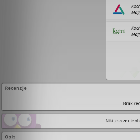
Koch
Magd
Biel
eboo
Koch
Mag
Wyda
Recenzje
Brak rec
Nikt jeszcze nie o
Opis