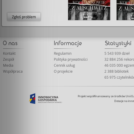
Zgłoś problem
Kontakt
Regulamin
5 543 939 dzieł
Zespół
Polityka prywatności
32 884 256 reko
Media
Cennik usług
46 035 000 egze
Współpraca
O projekcie
2 388 bibliotek
65 975 czytelnik
Projekt współfinansowany ze środków Unii 
Dotacje na inno